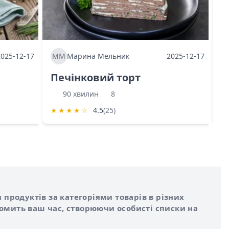
2025-12-17
ММ
Марина Мельник
2025-12-17
М
Печінковий торт
К
90 хвилин
8
★
★
★
★
☆
4.5
(25)
★
 продуктів за категоріями товарів в різних
номить ваш час, створюючи особисті списки на