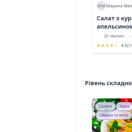
ММ
Марина Мел
Салат з ку
апельсино
20 хвилин
★
★
★
★
☆
4.5
(3
Рівень складно
Салати
Курка
Швидко та легко