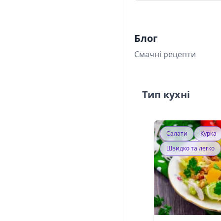
Блог
Смачні рецепти
Тип кухні
Салати
Курка
Швидко та легко