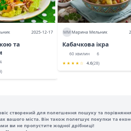
ьник
2025-12-17
ММ
Марина Мельник
ркою та
Кабачкова ікра
м
60 хвилин
6
4
★
★
★
★
☆
4.6
(28)
4)
Shurshilo та корисні посилання
hilo
сервіс створений для полегшення пошуку та порівняння
х вашого міста. Він також полегшує покупки та еко
ами ви не пропустите жодної дрібниці!