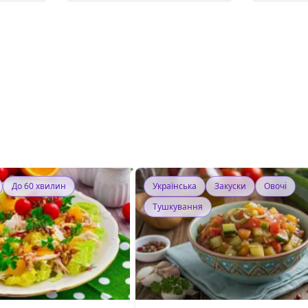
До 60 хвилин
Українська
Закуски
Овочі
Тушкування