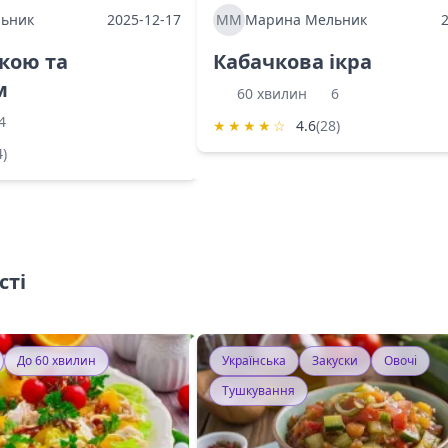
ьник
2025-12-17
ММ
Марина Мельник
ркою та
Кабачкова ікра
м
60 хвилин
6
4
★
★
★
★
☆
4.6
(28)
4)
сті
До 60 хвилин
Українська
Закуски
Овочі
Тушкування