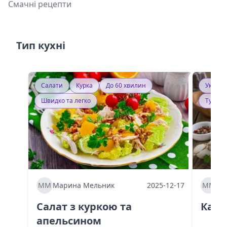
Смачні рецепти
Тип кухні
Салати
Курка
До 60 хвилин
Україн
Швидко та легко
Тушку
ММ
Марина Мельник
2025-12-17
ММ
Ма
Салат з куркою та
Каба
апельсином
60 