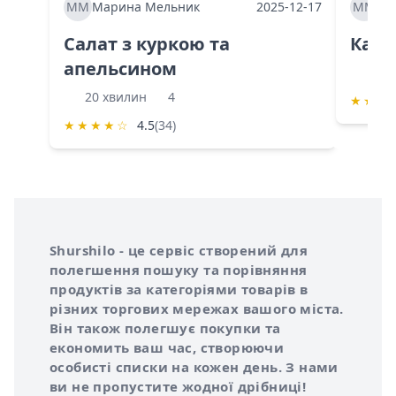
ММ
Марина Мельник
2025-12-17
ММ
Ма
Салат з куркою та
Каба
апельсином
60 
20 хвилин
4
★
★
★
★
★
★
★
☆
4.5
(34)
Інформація про Shurshilo та корисні посилання
Про сервіс Shurshilo
Shurshilo - це сервіс створений для
полегшення пошуку та порівняння
продуктів за категоріями товарів в
різних торгових мережах вашого міста.
Він також полегшує покупки та
економить ваш час, створюючи
особисті списки на кожен день. З нами
ви не пропустите жодної дрібниці!