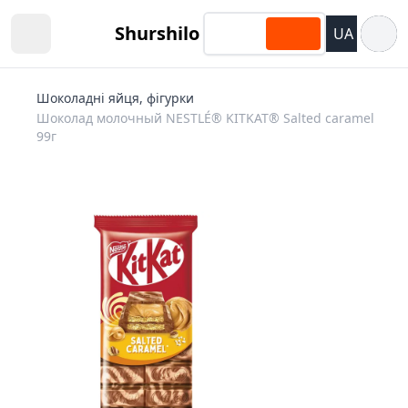
Відкри
Shurshilo
UA
Open sidebar
Шоколадні яйця, фігурки
Шоколад молочный NESTLÉ® KITKAT® Salted сaramel
99г