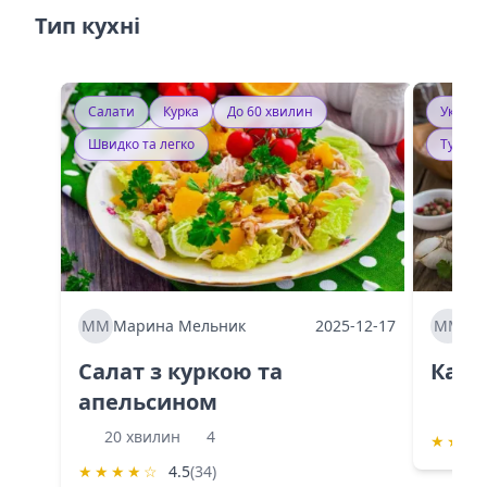
Тип кухні
Салати
Курка
До 60 хвилин
Україн
Швидко та легко
Тушку
ММ
Марина Мельник
2025-12-17
ММ
Ма
Салат з куркою та
Каба
апельсином
60 
20 хвилин
4
★
★
★
★
★
★
★
☆
4.5
(34)