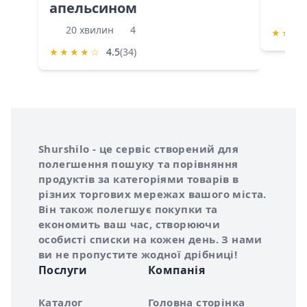
апельсином
60 
20 хвилин
4
★
★
★
★
★
★
★
☆
4.5
(34)
Інформація про Shurshilo та корисні посилання
Про сервіс Shurshilo
Shurshilo - це сервіс створений для
полегшення пошуку та порівняння
продуктів за категоріями товарів в
різних торгових мережах вашого міста.
Він також полегшує покупки та
економить ваш час, створюючи
особисті списки на кожен день. З нами
ви не пропустите жодної дрібниці!
Послуги
Компанія
Каталог
Головна сторінка