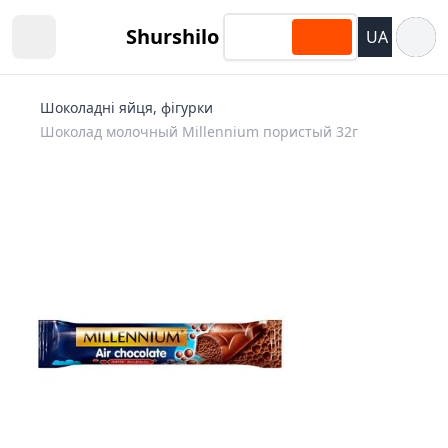
Відкри
Shurshilo
UA
Open sidebar
Шоколадні яйця, фігурки
Шоколад молочный Millennium пористый 32г