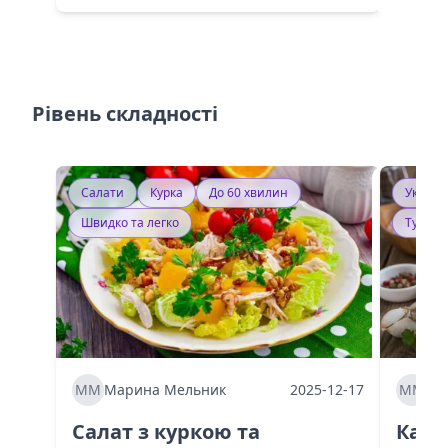
Рівень складності
Салати
Курка
До 60 хвилин
Україн
Швидко та легко
Тушку
ММ
Марина Мельник
2025-12-17
ММ
Ма
Салат з куркою та
Каба