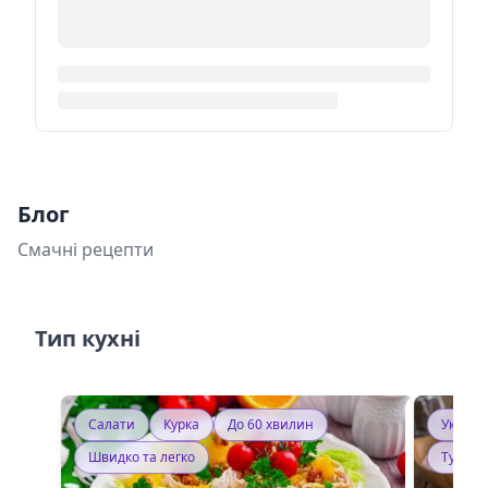
Блог
Смачні рецепти
Тип кухні
Салати
Курка
До 60 хвилин
Україн
Швидко та легко
Тушку