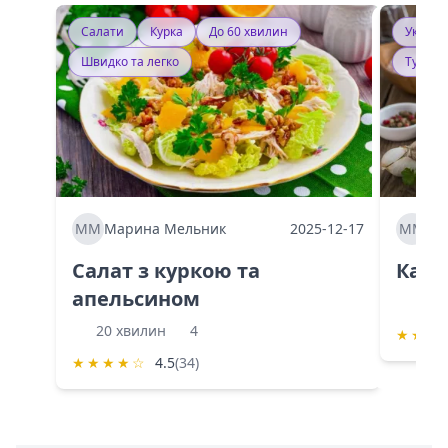
Салати
Курка
До 60 хвилин
Україн
Швидко та легко
Тушку
ММ
Марина Мельник
2025-12-17
ММ
Ма
Салат з куркою та
Каба
апельсином
60 
20 хвилин
4
★
★
★
★
★
★
★
☆
4.5
(34)