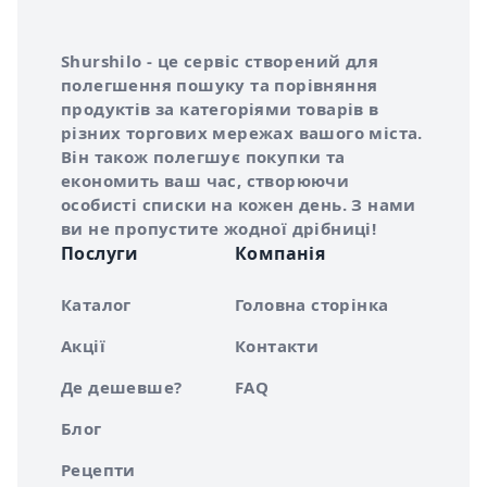
Інформація про Shurshilo та корисні посилання
Про сервіс Shurshilo
Shurshilo - це сервіс створений для
полегшення пошуку та порівняння
продуктів за категоріями товарів в
різних торгових мережах вашого міста.
Він також полегшує покупки та
економить ваш час, створюючи
особисті списки на кожен день. З нами
ви не пропустите жодної дрібниці!
Послуги
Компанія
Каталог
Головна сторінка
Акції
Контакти
Де дешевше?
FAQ
Блог
Рецепти