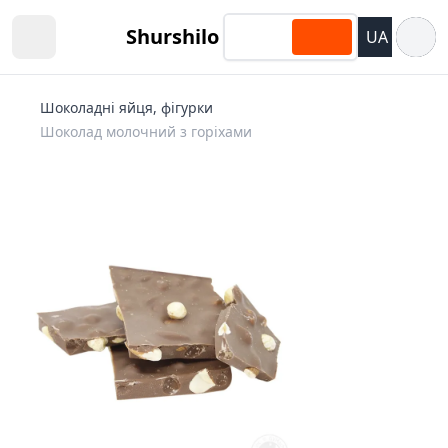
Відкри
Shurshilo
UA
Open sidebar
Шоколадні яйця, фігурки
Шоколад молочний з горіхами