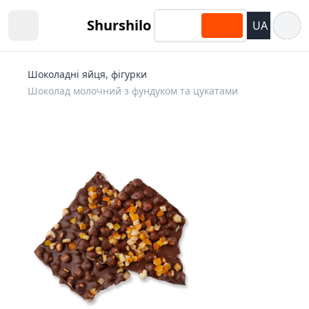
Відкри
Shurshilo
UA
Open sidebar
Шоколадні яйця, фігурки
Шоколад молочний з фундуком та цукатами