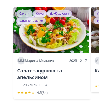
Салати
Курка
До 60 хвилин
Україн
Швидко та легко
Тушку
ММ
Марина Мельник
2025-12-17
ММ
Ма
Салат з куркою та
Каба
апельсином
60 
20 хвилин
4
★
★
★
★
★
★
★
☆
4.5
(34)