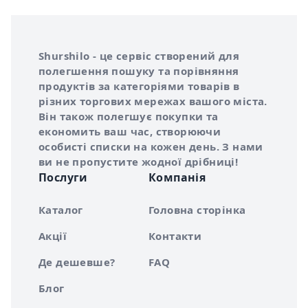
Інформація про Shurshilo та корисні посилання
Про сервіс Shurshilo
Shurshilo - це сервіс створений для
полегшення пошуку та порівняння
продуктів за категоріями товарів в
різних торгових мережах вашого міста.
Він також полегшує покупки та
економить ваш час, створюючи
особисті списки на кожен день. З нами
ви не пропустите жодної дрібниці!
Послуги
Компанія
Каталог
Головна сторінка
Акції
Контакти
Де дешевше?
FAQ
Блог