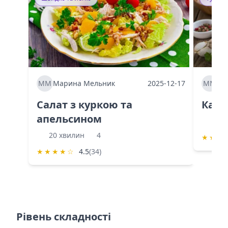
ММ
Марина Мельник
2025-12-17
ММ
Ма
Салат з куркою та
Каба
апельсином
60 
20 хвилин
4
★
★
★
★
★
★
★
☆
4.5
(34)
Рівень складності