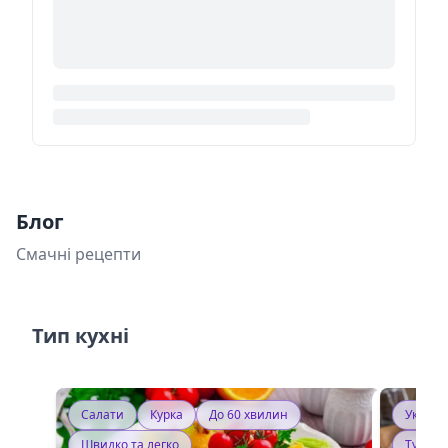
Блог
Смачні рецепти
Тип кухні
Салати
Курка
До 60 хвилин
Україн
Швидко та легко
Тушку