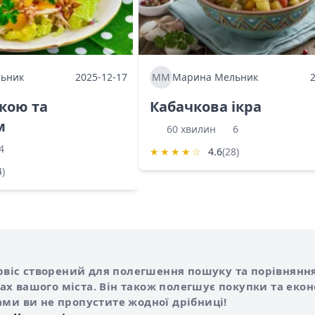
ьник
2025-12-17
ММ
Марина Мельник
ркою та
Кабачкова ікра
м
60 хвилин
6
4
★
★
★
★
☆
4.6
(28)
4)
Shurshilo та корисні посилання
hilo
сервіс створений для полегшення пошуку та порівняння
х вашого міста. Він також полегшує покупки та еко
ами ви не пропустите жодної дрібниці!