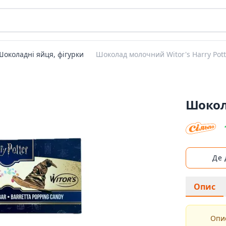
Шоколадні яйця, фігурки
Шоколад молочний Witor's Harry Pott
Шокола
Де
Опис
Опис