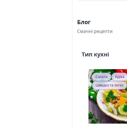
Блог
Смачні рецепти
Тип кухні
Салати
Курка
Швидко та легко