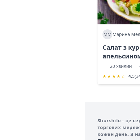
ММ
Марина Мел
Салат з ку
апельсино
20 хвилин
★
★
★
★
☆
4.5
(3
Інформація про 
Про сервіс Shurs
Shurshilo - це 
торгових мережа
кожен день. З н