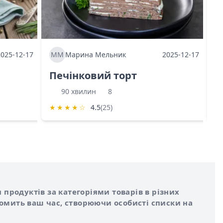
2025-12-17
ММ
Марина Мельник
2025-12-17
М
Печінковий торт
К
90 хвилин
8
★
★
★
★
☆
4.5
(25)
★
 продуктів за категоріями товарів в різних
номить ваш час, створюючи особисті списки на