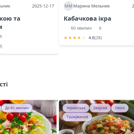
ьник
2025-12-17
ММ
Марина Мельник
ркою та
Кабачкова ікра
м
60 хвилин
6
4
★
★
★
★
☆
4.6
(28)
4)
сті
До 60 хвилин
Українська
Закуски
Овочі
Тушкування