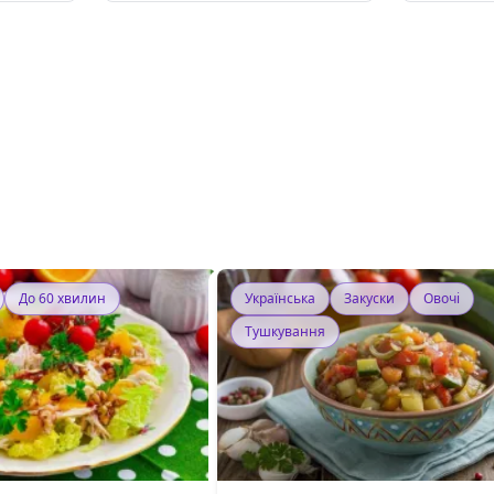
До 60 хвилин
Українська
Закуски
Овочі
Тушкування