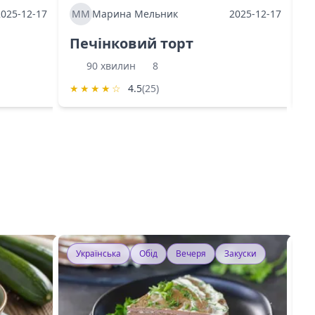
2025-12-17
ММ
Марина Мельник
2025-12-17
М
Печінковий торт
К
90 хвилин
8
★
★
★
★
☆
4.5
(25)
★
Українська
Обід
Вечеря
Закуски
У