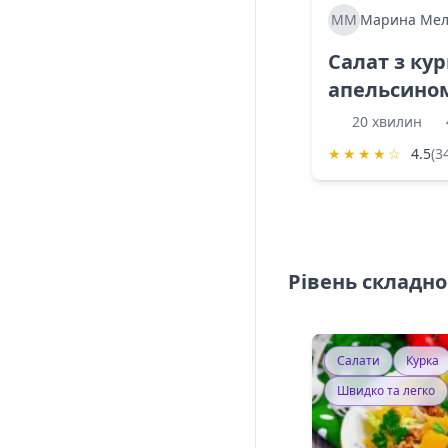
ММ
Марина Мел
Салат з ку
апельсино
20 хвилин
★
★
★
★
☆
4.5
(3
Рівень складно
Салати
Курка
Швидко та легко