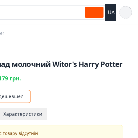
Відкрит
UA
er
д молочний Witor's Harry Potter
179 грн.
 дешевше?
Характеристики
 товару відсутній