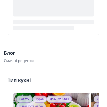
Блог
Смачні рецепти
Тип кухні
Салати
Курка
До 60 хвилин
Україн
Швидко та легко
Тушку