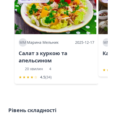
ММ
Марина Мельник
2025-12-17
ММ
Ма
Салат з куркою та
Каба
апельсином
60 
20 хвилин
4
★
★
★
★
★
★
★
☆
4.5
(34)
Рівень складності