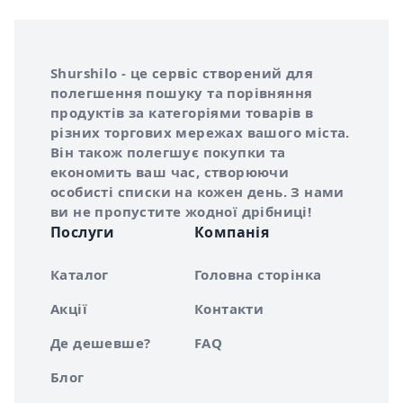
Інформація про Shurshilo та корисні посилання
Про сервіс Shurshilo
Shurshilo - це сервіс створений для
полегшення пошуку та порівняння
продуктів за категоріями товарів в
різних торгових мережах вашого міста.
Він також полегшує покупки та
економить ваш час, створюючи
особисті списки на кожен день. З нами
ви не пропустите жодної дрібниці!
Послуги
Компанія
Каталог
Головна сторінка
Акції
Контакти
Де дешевше?
FAQ
Блог