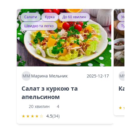
Салати
Курка
До 60 хвилин
Україн
Швидко та легко
Тушку
ММ
Марина Мельник
2025-12-17
ММ
Ма
Салат з куркою та
Каба
апельсином
60 
20 хвилин
4
★
★
★
★
★
★
★
☆
4.5
(34)