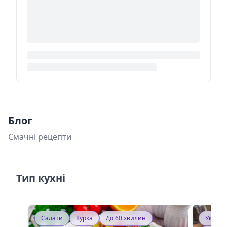
Блог
Смачні рецепти
Тип кухні
Салати
Курка
До 60 хвилин
Україн