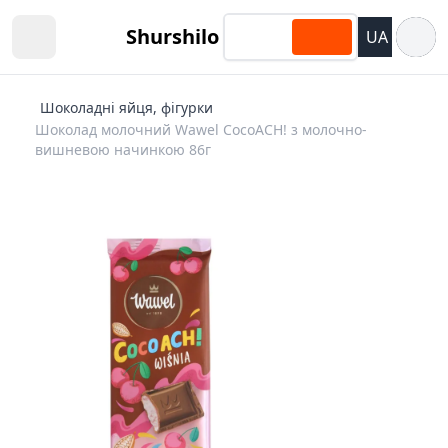
Відкри
Shurshilo
UA
Open sidebar
Шоколадні яйця, фігурки
Шоколад молочний Wawel CocoACH! з молочно-
вишневою начинкою 86г