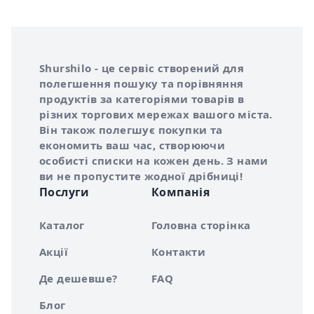
Інформація про Shurshilo та корисні посилання
Про сервіс Shurshilo
Shurshilo - це сервіс створений для
полегшення пошуку та порівняння
продуктів за категоріями товарів в
різних торгових мережах вашого міста.
Він також полегшує покупки та
економить ваш час, створюючи
особисті списки на кожен день. З нами
ви не пропустите жодної дрібниці!
Послуги
Компанія
Каталог
Головна сторінка
Акції
Контакти
Де дешевше?
FAQ
Блог