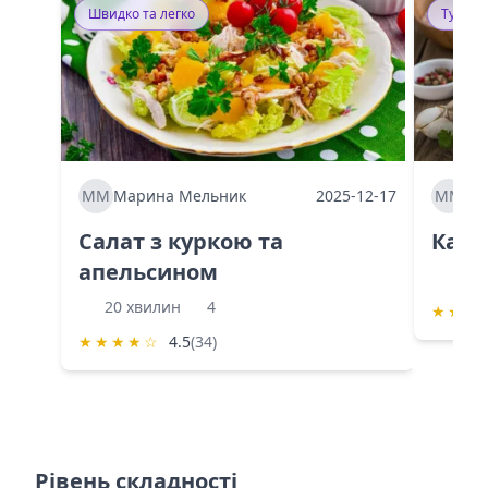
Швидко та легко
Тушку
ММ
Марина Мельник
2025-12-17
ММ
Ма
Салат з куркою та
Каба
апельсином
60 
20 хвилин
4
★
★
★
★
★
★
★
☆
4.5
(34)
Рівень складності