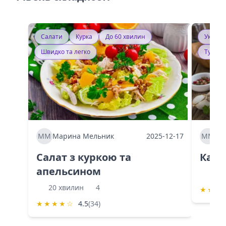
Салати
Курка
До 60 хвилин
Україн
Швидко та легко
Тушку
ММ
Марина Мельник
2025-12-17
ММ
Ма
Салат з куркою та
Каба
апельсином
60 
20 хвилин
4
★
★
★
★
★
★
★
☆
4.5
(34)