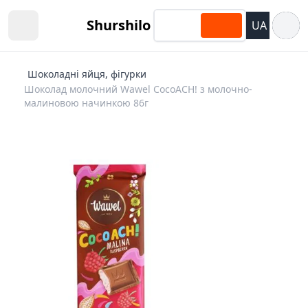
Відкри
Shurshilo
UA
Open sidebar
Шоколадні яйця, фігурки
Шоколад молочний Wawel CocoACH! з молочно-
малиновою начинкою 86г