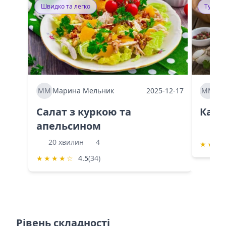
Швидко та легко
Тушку
ММ
Марина Мельник
2025-12-17
ММ
Ма
Салат з куркою та
Каба
апельсином
60 
20 хвилин
4
★
★
★
★
★
★
★
☆
4.5
(34)
Рівень складності