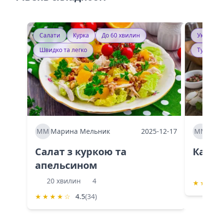
Салати
Курка
До 60 хвилин
Україн
Швидко та легко
Тушку
ММ
Марина Мельник
2025-12-17
ММ
Ма
Салат з куркою та
Каба
апельсином
60 
20 хвилин
4
★
★
★
★
★
★
★
☆
4.5
(34)