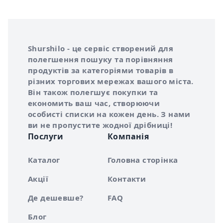
Інформація про Shurshilo та корисні посилання
Про сервіс Shurshilo
Shurshilo - це сервіс створений для
полегшення пошуку та порівняння
продуктів за категоріями товарів в
різних торгових мережах вашого міста.
Він також полегшує покупки та
економить ваш час, створюючи
особисті списки на кожен день. З нами
ви не пропустите жодної дрібниці!
Послуги
Компанія
Каталог
Головна сторінка
Акції
Контакти
Де дешевше?
FAQ
Блог