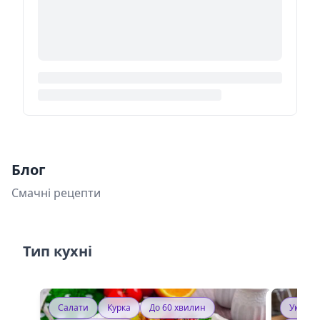
Блог
Смачні рецепти
Тип кухні
Салати
Курка
До 60 хвилин
Україн