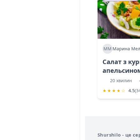
ММ
Марина Мел
Салат з ку
апельсино
20 хвилин
★
★
★
★
☆
4.5
(3
Інформація про 
Про сервіс Shurs
Shurshilo - це 