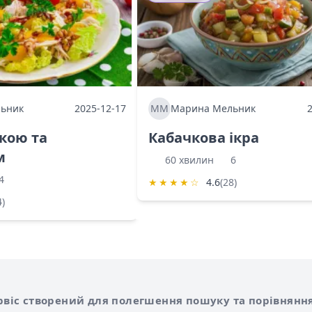
ьник
2025-12-17
ММ
Марина Мельник
ркою та
Кабачкова ікра
м
60 хвилин
6
4
★
★
★
★
☆
4.6
(28)
4)
Shurshilo та корисні посилання
hilo
сервіс створений для полегшення пошуку та порівняння