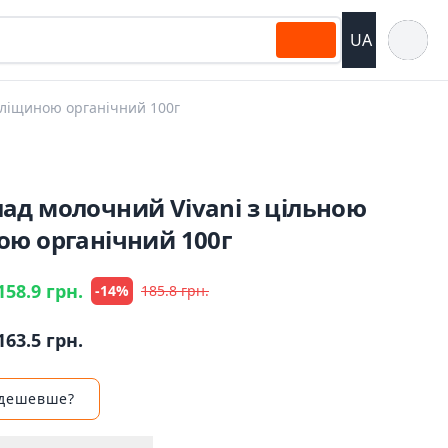
Відкрит
UA
 ліщиною органічний 100г
ад молочний Vivani з цільною
ою органічний 100г
158.9 грн.
-14%
185.8 грн.
163.5 грн.
 дешевше?