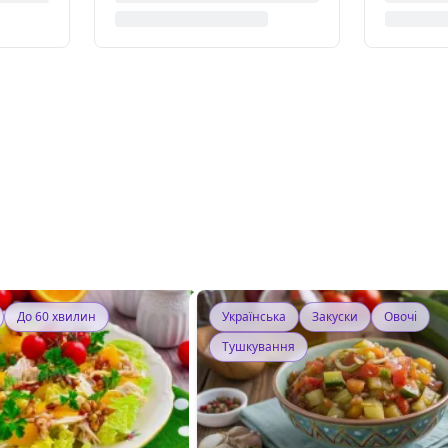
До 60 хвилин
Українська
Закуски
Овочі
Тушкування