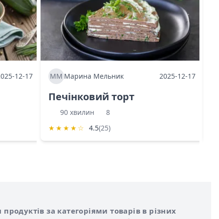
2025-12-17
ММ
Марина Мельник
2025-12-17
М
Печінковий торт
К
90 хвилин
8
★
★
★
★
☆
4.5
(25)
★
 продуктів за категоріями товарів в різних