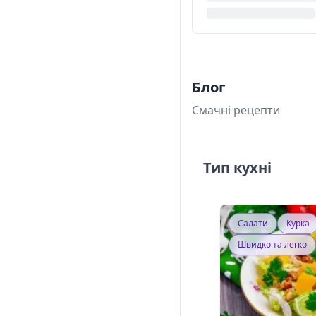
Блог
Смачні рецепти
Тип кухні
Салати
Курка
Швидко та легко