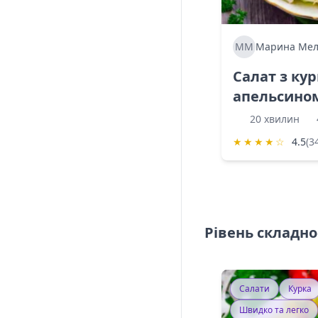
ММ
Марина Мел
Салат з ку
апельсино
20 хвилин
★
★
★
★
☆
4.5
(3
Рівень складно
Салати
Курка
Швидко та легко