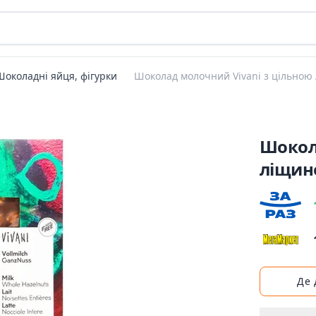
Шоколадні яйця, фігурки
Шоколад молочний Vivani з цільною
Шокол
ліщин
Де