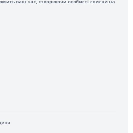
номить ваш час, створюючи особисті списки на
щено