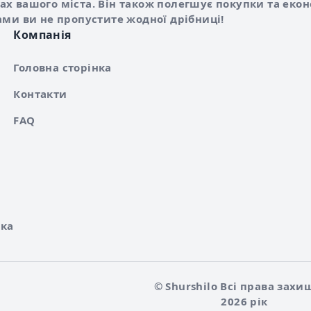
х вашого міста. Він також полегшує покупки та еко
ами ви не пропустите жодної дрібниці!
Компанія
Головна сторінка
Контакти
FAQ
ка
© Shurshilo Всі права захи
2026 рік