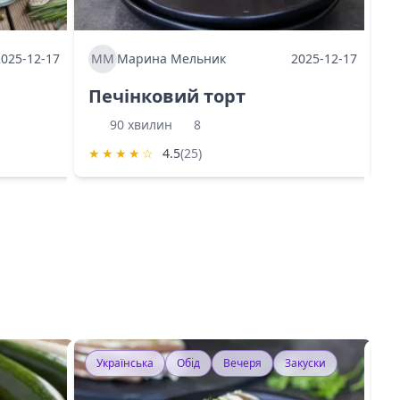
2025-12-17
ММ
Марина Мельник
2025-12-17
М
Печінковий торт
К
90 хвилин
8
★
★
★
★
☆
4.5
(25)
★
Українська
Обід
Вечеря
Закуски
У