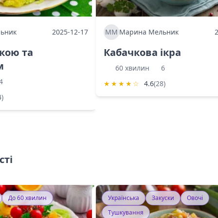
ьник
2025-12-17
ММ
Марина Мельник
ркою та
Кабачкова ікра
м
60 хвилин
6
4
★
★
★
★
☆
4.6
(28)
4)
сті
До 60 хвилин
Українська
Закуски
Овочі
Тушкування