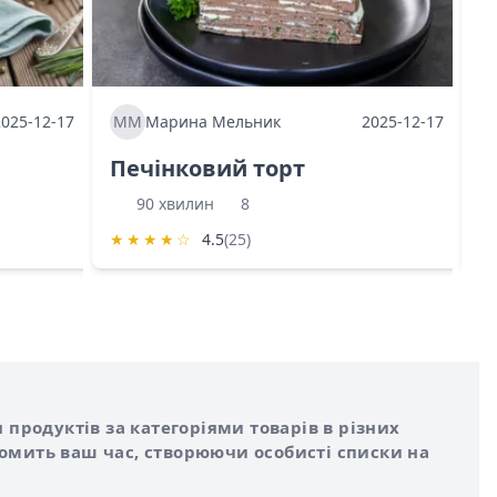
2025-12-17
ММ
Марина Мельник
2025-12-17
М
Печінковий торт
К
90 хвилин
8
★
★
★
★
☆
4.5
(25)
★
 продуктів за категоріями товарів в різних
номить ваш час, створюючи особисті списки на