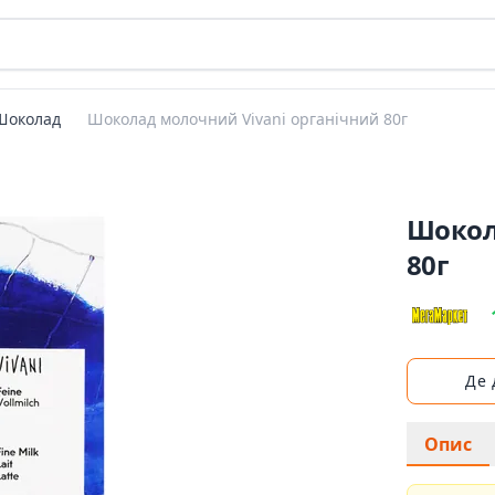
Шоколад
Шоколад молочний Vivani органічний 80г
Шокол
80г
Де
Опис