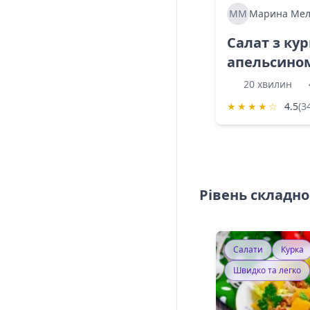
ММ
Марина Мел
Салат з ку
апельсино
20 хвилин
★
★
★
★
☆
4.5
(3
Рівень складно
Салати
Курка
Швидко та легко