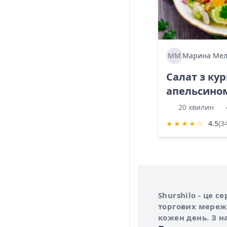
ММ
Марина Мел
Салат з ку
апельсино
20 хвилин
★
★
★
★
☆
4.5
(3
Інформація про 
Про сервіс Shurs
Shurshilo - це 
торгових мережа
кожен день. З н