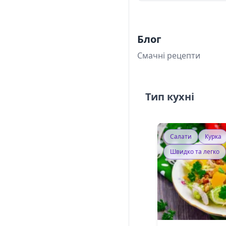
Блог
Смачні рецепти
Тип кухні
Салати
Курка
Швидко та легко