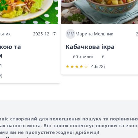
ьник
2025-12-17
ММ
Марина Мельник
ркою та
Кабачкова ікра
м
60 хвилин
6
4
★
★
★
★
☆
4.6
(28)
4)
Shurshilo та корисні посилання
hilo
сервіс створений для полегшення пошуку та порівняння
х вашого міста. Він також полегшує покупки та еко
ами ви не пропустите жодної дрібниці!