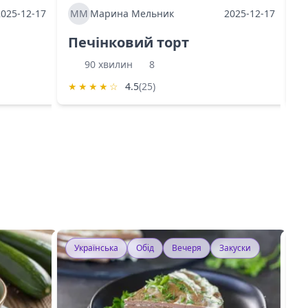
2025-12-17
ММ
Марина Мельник
2025-12-17
М
Печінковий торт
К
90 хвилин
8
★
★
★
★
☆
4.5
(25)
★
Українська
Обід
Вечеря
Закуски
У