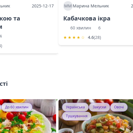
ьник
2025-12-17
ММ
Марина Мельник
ркою та
Кабачкова ікра
м
60 хвилин
6
4
★
★
★
★
☆
4.6
(28)
4)
сті
До 60 хвилин
Українська
Закуски
Овочі
Тушкування