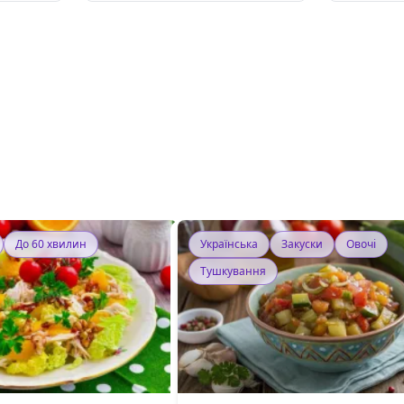
До 60 хвилин
Українська
Закуски
Овочі
Тушкування