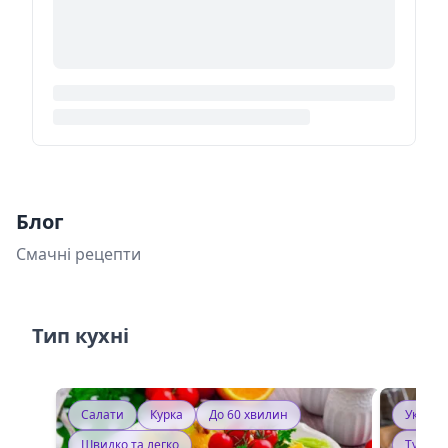
Блог
Смачні рецепти
Тип кухні
Салати
Курка
До 60 хвилин
Україн
Швидко та легко
Тушку