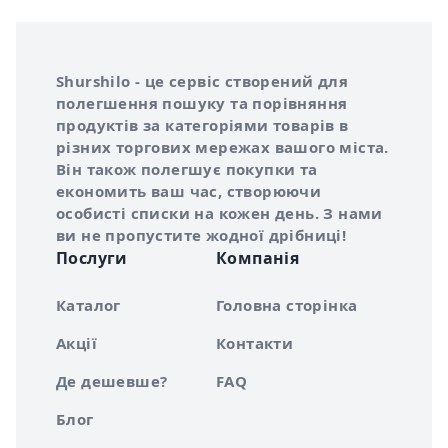
Інформація про Shurshilo та корисні посилання
Про сервіс Shurshilo
Shurshilo - це сервіс створений для
полегшення пошуку та порівняння
продуктів за категоріями товарів в
різних торгових мережах вашого міста.
Він також полегшує покупки та
економить ваш час, створюючи
особисті списки на кожен день. З нами
ви не пропустите жодної дрібниці!
Послуги
Компанія
Каталог
Головна сторінка
Акції
Контакти
Де дешевше?
FAQ
Блог