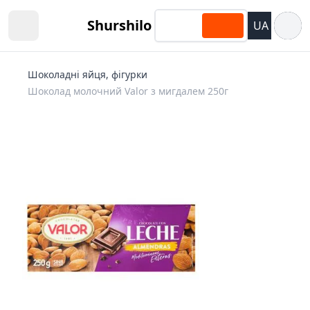
Відкри
Shurshilo
UA
Open sidebar
Шоколадні яйця, фігурки
Шоколад молочний Valor з мигдалем 250г