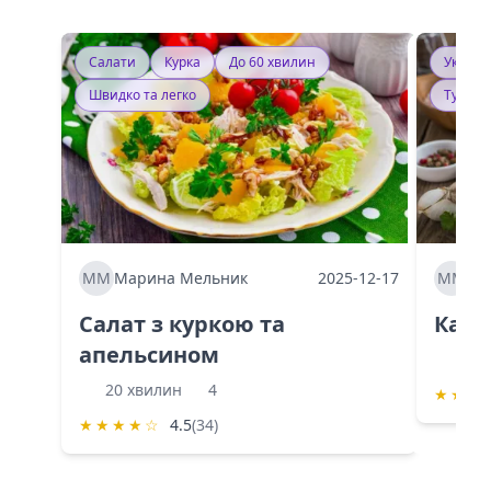
Салати
Курка
До 60 хвилин
Україн
Швидко та легко
Тушку
ММ
Марина Мельник
2025-12-17
ММ
Ма
Салат з куркою та
Каба
апельсином
60 
20 хвилин
4
★
★
★
★
★
★
★
☆
4.5
(34)