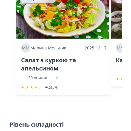
ММ
Марина Мельник
2025-12-17
ММ
Ма
Салат з куркою та
Каба
апельсином
60 
20 хвилин
4
★
★
★
★
★
★
★
☆
4.5
(34)
Рівень складності