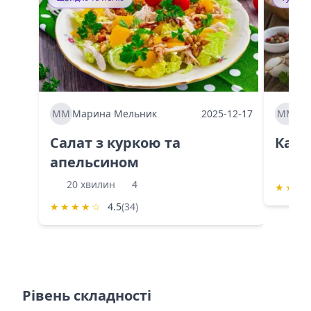
ММ
Марина Мельник
2025-12-17
ММ
Ма
Салат з куркою та
Каба
апельсином
60 
20 хвилин
4
★
★
★
★
★
★
★
☆
4.5
(34)
Рівень складності