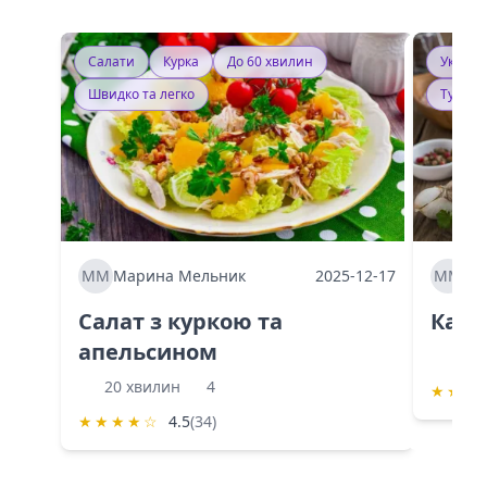
Салати
Курка
До 60 хвилин
Україн
Швидко та легко
Тушку
ММ
Марина Мельник
2025-12-17
ММ
Ма
Салат з куркою та
Каба
апельсином
60 
20 хвилин
4
★
★
★
★
★
★
★
☆
4.5
(34)