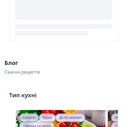
Блог
Смачні рецепти
Тип кухні
Салати
Курка
До 60 хвилин
Україн
Швидко та легко
Тушку