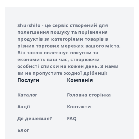
Інформація про Shurshilo та корисні посилання
Про сервіс Shurshilo
Shurshilo - це сервіс створений для
полегшення пошуку та порівняння
продуктів за категоріями товарів в
різних торгових мережах вашого міста.
Він також полегшує покупки та
економить ваш час, створюючи
особисті списки на кожен день. З нами
ви не пропустите жодної дрібниці!
Послуги
Компанія
Каталог
Головна сторінка
Акції
Контакти
Де дешевше?
FAQ
Блог