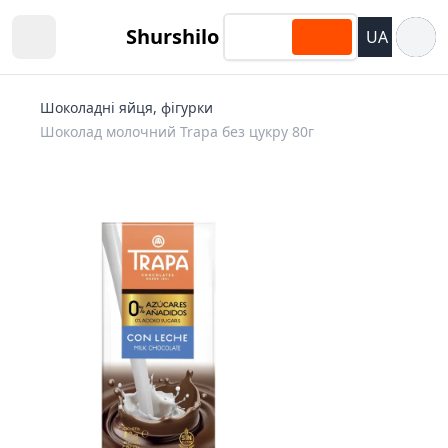
Відкри
Shurshilo
UA
Open sidebar
Шоколадні яйця, фігурки
Шоколад молочний Trapa без цукру 80г