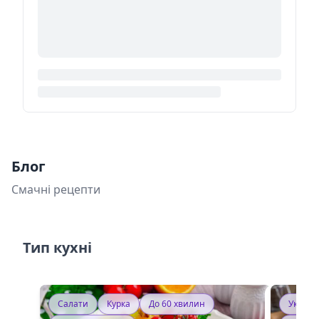
Блог
Смачні рецепти
Тип кухні
Салати
Курка
До 60 хвилин
Україн