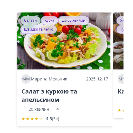
Салати
Курка
До 60 хвилин
Україн
Швидко та легко
Тушку
ММ
Марина Мельник
2025-12-17
ММ
Ма
Салат з куркою та
Каба
апельсином
60 
20 хвилин
4
★
★
★
★
★
★
★
☆
4.5
(34)