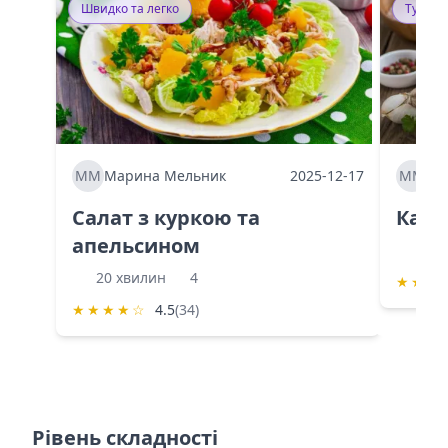
Швидко та легко
Тушку
ММ
Марина Мельник
2025-12-17
ММ
Ма
Салат з куркою та
Каба
апельсином
60 
20 хвилин
4
★
★
★
★
★
★
★
☆
4.5
(34)
Рівень складності