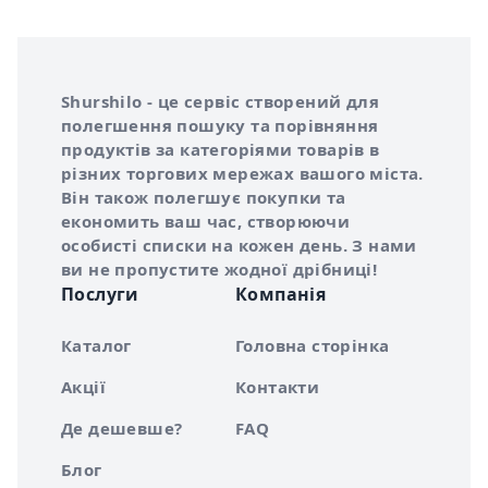
Інформація про Shurshilo та корисні посилання
Про сервіс Shurshilo
Shurshilo - це сервіс створений для
полегшення пошуку та порівняння
продуктів за категоріями товарів в
різних торгових мережах вашого міста.
Він також полегшує покупки та
економить ваш час, створюючи
особисті списки на кожен день. З нами
ви не пропустите жодної дрібниці!
Послуги
Компанія
Каталог
Головна сторінка
Акції
Контакти
Де дешевше?
FAQ
Блог