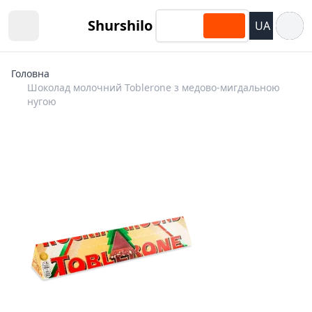
Відкри
Shurshilo
UA
Open sidebar
Головна
Шоколад молочний Toblerone з медово-мигдальною
нугою