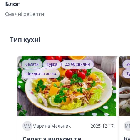
Блог
Смачні рецепти
Тип кухні
Салати
Курка
До 60 хвилин
Україн
Швидко та легко
Тушку
ММ
Марина Мельник
2025-12-17
ММ
Ма
Салат з куркою та
Каба