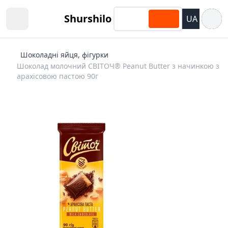
Відкри
Shurshilo
UA
Open sidebar
Шоколадні яйця, фігурки
Шоколад молочний СВІТОЧ® Peanut Butter з начинкою з
арахісовою пастою 90г