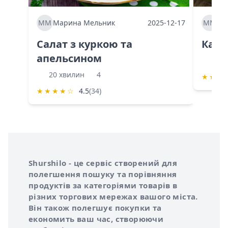
ММ
Марина Мельник
2025-12-17
ММ
Ма
Салат з куркою та
Каба
апельсином
60 
20 хвилин
4
★
★
★
★
★
★
★
☆
4.5
(34)
Інформація про Shurshilo та корисні посилання
Про сервіс Shurshilo
Shurshilo - це сервіс створений для
полегшення пошуку та порівняння
продуктів за категоріями товарів в
різних торгових мережах вашого міста.
Він також полегшує покупки та
економить ваш час, створюючи