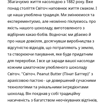
Збагачуємо життя насолодою з 1882 року. Вже
понад століття Світоч наповнює життя смаком. І
це наша улюблена традиція. Ми змінюємося та
експерементуємо, але незмінно піклуємось про
якість нашого шоколаду, виготовленого з
відбірних какао-бобів. Водночас ми дбаємо й
про наше довкілля, досягнувши виробництва з
відсутністю відходів, що потрапляють у землю,
та створюючи пакування, яке буде придатним
для переробки. І все це заради вашої насолоди
кожним шматочком улюбленого шоколаду
Світоч. "Світоч. Peanut Butter (Пінат Баттер)" з
арахісовою пастою - це довершений сучасними
технологіями та унікальними інгредієнтами
шоколад. Він поєднав у собі традиційну
насиченість з багатством неочікуваних відтінків,