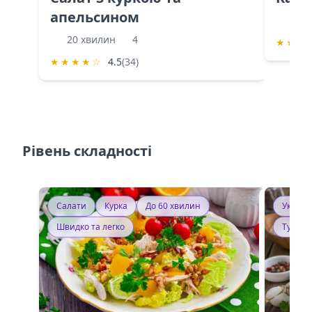
апельсином
60 
20 хвилин
4
★
★
★
★
★
★
★
☆
4.5
(34)
Рівень складності
Салати
Курка
До 60 хвилин
Україн
Швидко та легко
Тушку