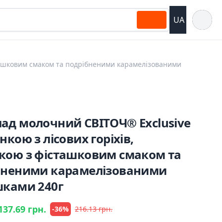
Відкрит
UA
сташковим смаком та подрібненими карамелізованими
ад молочний СВІТОЧ® Exclusive
нкою з лісових горіхів,
кою з фісташковим смаком та
бненими карамелізованими
шками 240г
137.69 грн.
-36%
216.13 грн.