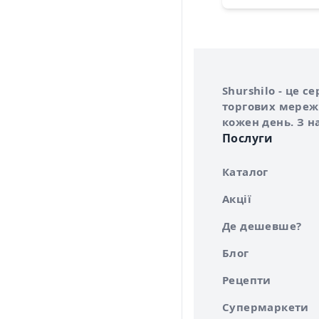
Інформація про 
Про сервіс Shurs
Shurshilo - це 
торгових мережа
кожен день. З н
Послуги
Каталог
Акції
Де дешевше?
Блог
Рецепти
Супермаркети