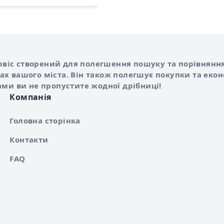
Shurshilo та корисні посилання
hilo
сервіс створений для полегшення пошуку та порівняння
х вашого міста. Він також полегшує покупки та еко
ами ви не пропустите жодної дрібниці!
Компанія
Головна сторінка
Контакти
FAQ