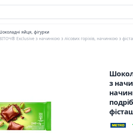
Шоколадні яйця, фігурки
ТОЧ® Exclusive з начинкою з лісових горіхів, начинкою з фі
Шокол
з начи
начин
подрі
фіста