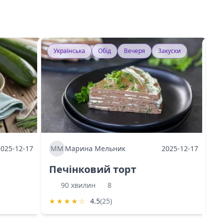
Українська
Обід
Вечеря
Закуски
У
2025-12-17
ММ
Марина Мельник
2025-12-17
М
Печінковий торт
К
90 хвилин
8
★
★
★
★
☆
4.5
(25)
★