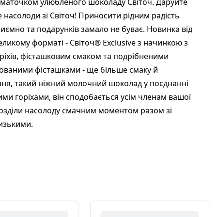
маточком улюбленого шоколаду Світоч. Даруйте
 насолоди зі Світоч! Приносити рідним радість
иємно та подарунків замало не буває. Новинка від
великому форматі - Світоч® Exclusive з начинкою з
оріхів, фісташковим смаком та подрібненими
ованими фісташками - ще більше смаку й
ня, такий ніжний молочний шоколад у поєднанні
ими горіхами, він сподобається усім членам вашої
озділи насолоду смачним моментом разом зі
изькими.