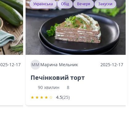
Українська
Обід
Вечеря
Закуски
У
2025-12-17
ММ
Марина Мельник
2025-12-17
М
Печінковий торт
К
90 хвилин
8
★
★
★
★
☆
4.5
(25)
★