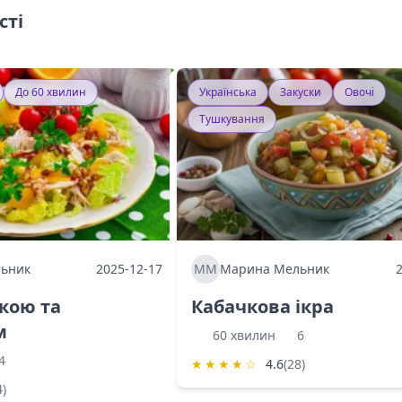
сті
До 60 хвилин
Українська
Закуски
Овочі
Тушкування
ьник
2025-12-17
ММ
Марина Мельник
ркою та
Кабачкова ікра
м
60 хвилин
6
4
★
★
★
★
☆
4.6
(28)
4)