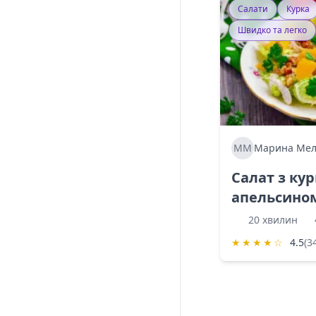
Салати
Курка
Швидко та легко
ММ
Марина Мел
Салат з ку
апельсино
20 хвилин
★
★
★
★
☆
4.5
(3