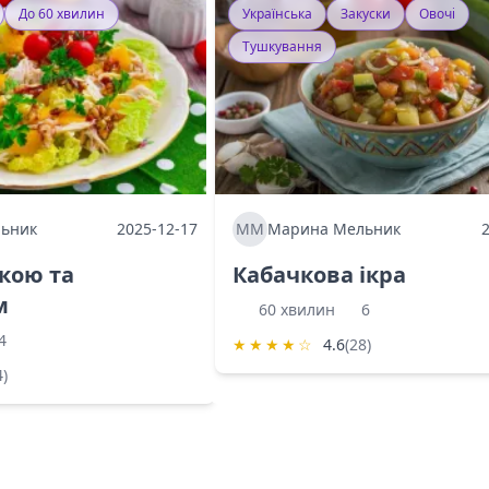
До 60 хвилин
Українська
Закуски
Овочі
Тушкування
ьник
2025-12-17
ММ
Марина Мельник
ркою та
Кабачкова ікра
м
60 хвилин
6
4
★
★
★
★
☆
4.6
(28)
4)