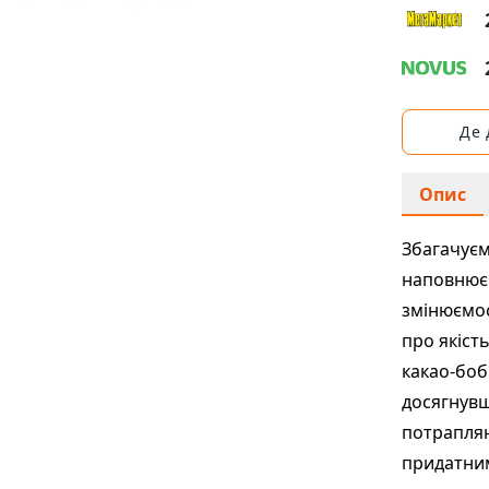
Де
Опис
Збагачуєм
наповнює 
змінюємос
про якіст
какао-боб
досягнувш
потрапляю
придатним