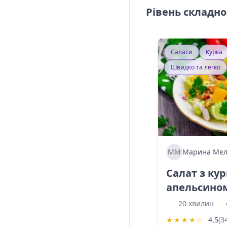
Рівень складно
Салати
Курка
Швидко та легко
ММ
Марина Мел
Салат з ку
апельсино
20 хвилин
★
★
★
★
☆
4.5
(3