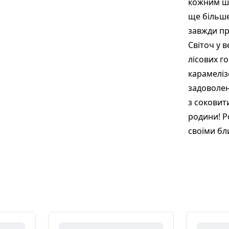
кожним ш
ще більше
завжди пр
Світоч у 
лісових г
карамеліз
задоволен
з соковит
родини! Р
своїми бл