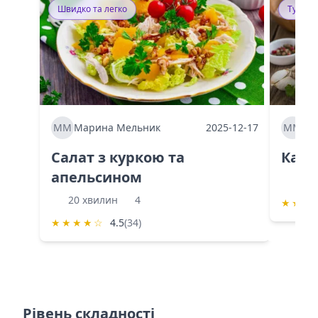
Швидко та легко
Тушку
ММ
Марина Мельник
2025-12-17
ММ
Ма
Салат з куркою та
Каба
апельсином
60 
20 хвилин
4
★
★
★
★
★
★
★
☆
4.5
(34)
Рівень складності