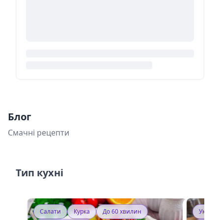
Блог
Смачні рецепти
Тип кухні
Салати
Курка
До 60 хвилин
Україн