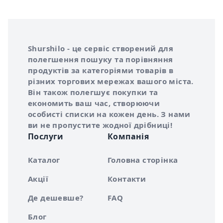
Інформація про Shurshilo та корисні посилання
Про сервіс Shurshilo
Shurshilo - це сервіс створений для
полегшення пошуку та порівняння
продуктів за категоріями товарів в
різних торгових мережах вашого міста.
Він також полегшує покупки та
економить ваш час, створюючи
особисті списки на кожен день. З нами
ви не пропустите жодної дрібниці!
Послуги
Компанія
Каталог
Головна сторінка
Акції
Контакти
Де дешевше?
FAQ
Блог