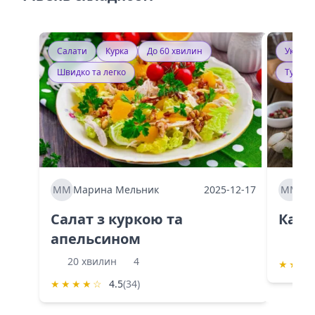
Салати
Курка
До 60 хвилин
Україн
Швидко та легко
Тушку
ММ
Марина Мельник
2025-12-17
ММ
Ма
Салат з куркою та
Каба
апельсином
60 
20 хвилин
4
★
★
★
★
★
★
★
☆
4.5
(34)