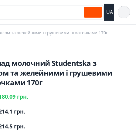
Відкрит
UA
хісом та желейними і грушевими шматочками 170г
ад молочний Studentska з
сом та желейними і грушевими
чками 170г
180.09 грн.
214.1 грн.
214.5 грн.