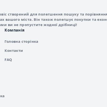
Shurshilo та корисні посилання
hilo
сервіс створений для полегшення пошуку та порівняння
х вашого міста. Він також полегшує покупки та еко
ами ви не пропустите жодної дрібниці!
Компанія
Головна сторінка
Контакти
FAQ
ка