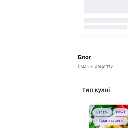
Блог
Смачні рецепти
Тип кухні
Салати
Курка
Швидко та легко