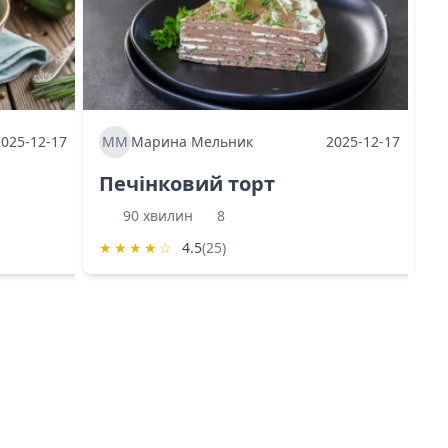
2025-12-17
ММ
Марина Мельник
2025-12-17
М
Печінковий торт
К
90 хвилин
8
★
★
★
★
☆
4.5
(25)
★