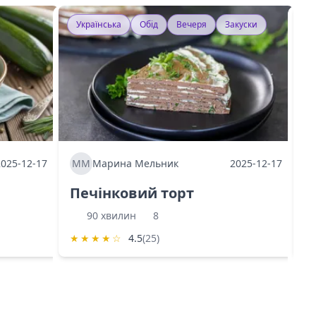
Українська
Обід
Вечеря
Закуски
У
2025-12-17
ММ
Марина Мельник
2025-12-17
М
Печінковий торт
К
90 хвилин
8
★
★
★
★
☆
4.5
(25)
★