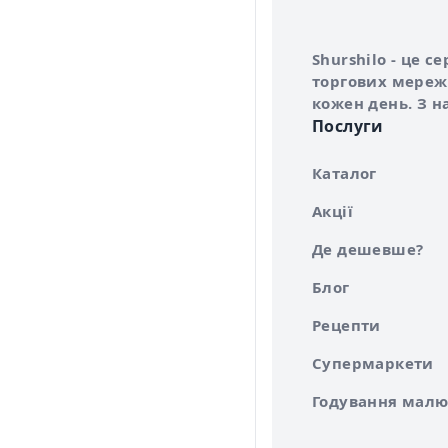
Інформація про 
Про сервіс Shurs
Shurshilo - це 
торгових мережа
кожен день. З н
Послуги
Каталог
Акції
Де дешевше?
Блог
Рецепти
Супермаркети
Годування малю