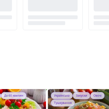
До 60 хвилин
Українська
Закуски
Овочі
Тушкування