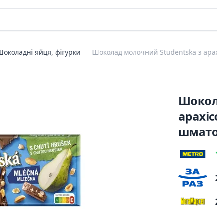
Шоколадні яйця, фігурки
Шоколад молочний Studentska з ара
Шокол
арахі
шмато