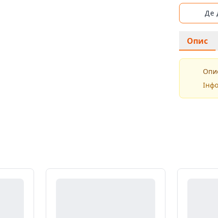
Де
Опис
Опис
Інфо