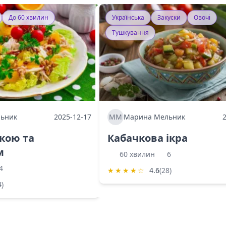
До 60 хвилин
Українська
Закуски
Овочі
Тушкування
ьник
2025-12-17
ММ
Марина Мельник
ркою та
Кабачкова ікра
м
60 хвилин
6
4
★
★
★
★
☆
4.6
(28)
4)