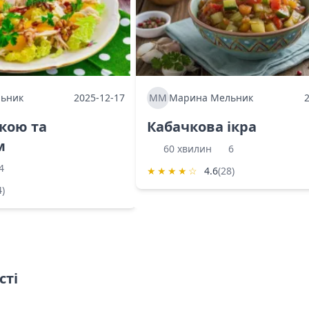
ьник
2025-12-17
ММ
Марина Мельник
ркою та
Кабачкова ікра
м
60 хвилин
6
4
★
★
★
★
☆
4.6
(28)
4)
сті