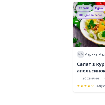
Салати
Курка
Швидко та легко
ММ
Марина Мел
Салат з ку
апельсино
20 хвилин
★
★
★
★
☆
4.5
(3