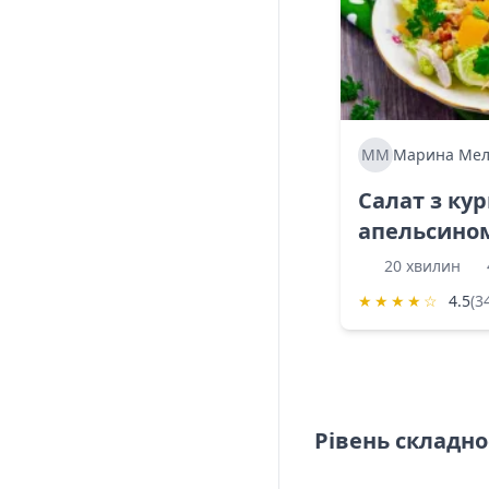
ММ
Марина Мел
Салат з ку
апельсино
20 хвилин
★
★
★
★
☆
4.5
(3
Рівень складно