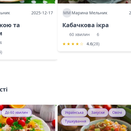
ьник
2025-12-17
ММ
Марина Мельник
ркою та
Кабачкова ікра
м
60 хвилин
6
4
★
★
★
★
☆
4.6
(28)
4)
сті
До 60 хвилин
Українська
Закуски
Овочі
Тушкування