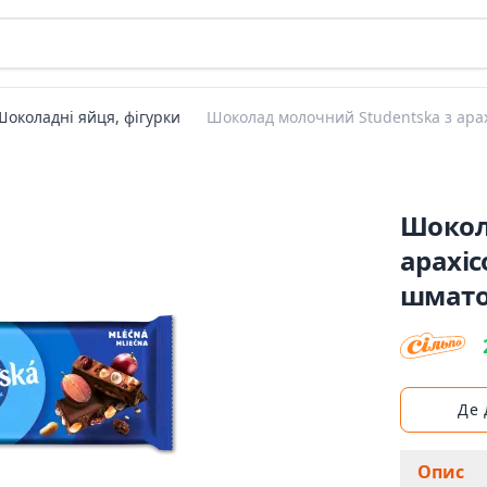
Шоколадні яйця, фігурки
Шоколад молочний Studentska з ар
Шокол
арахі
шмат
Де
Опис