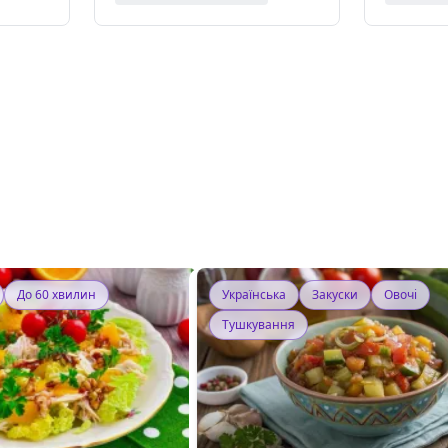
До 60 хвилин
Українська
Закуски
Овочі
Тушкування