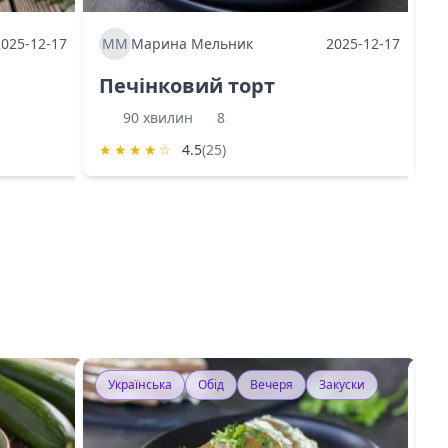
2025-12-17
ММ
Марина Мельник
2025-12-17
М
Печінковий торт
К
90 хвилин
8
★
★
★
★
☆
4.5
(25)
★
Українська
Обід
Вечеря
Закуски
У