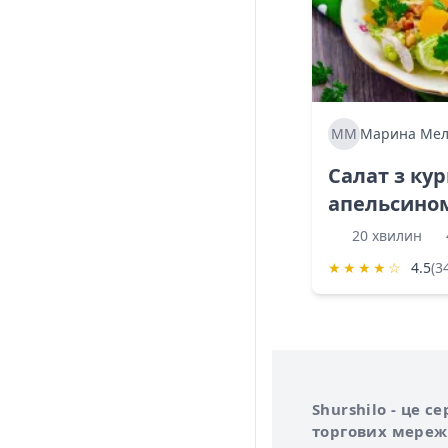
ММ
Марина Мел
Салат з ку
апельсино
20 хвилин
★
★
★
★
☆
4.5
(3
Інформація про 
Про сервіс Shurs
Shurshilo - це 
торгових мережа