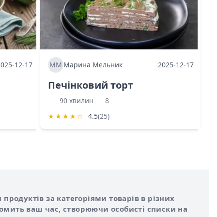
2025-12-17
ММ
Марина Мельник
2025-12-17
М
Печінковий торт
К
90 хвилин
8
★
★
★
★
☆
4.5
(25)
★
 продуктів за категоріями товарів в різних
номить ваш час, створюючи особисті списки на