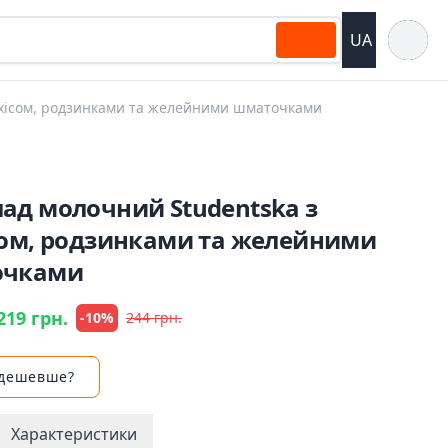
Відкрит
UA
ахісом, родзинками та желейними шматочками
ад молочний Studentska з
сом, родзинками та желейними
очками
219 грн.
-10%
244 грн.
 дешевше?
Характеристики