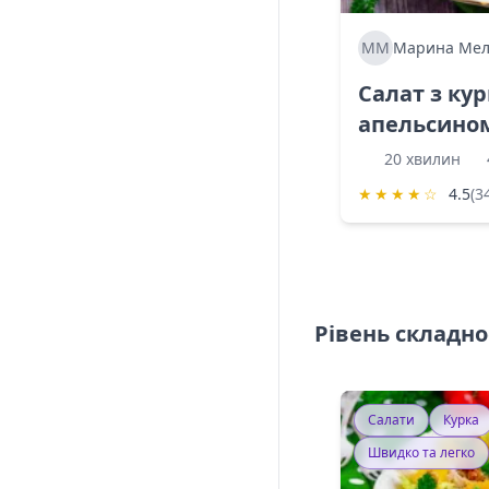
ММ
Марина Мел
Салат з ку
апельсино
20 хвилин
★
★
★
★
☆
4.5
(3
Рівень складно
Салати
Курка
Швидко та легко