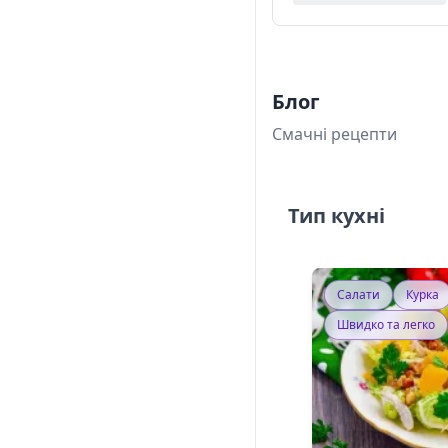
Блог
Смачні рецепти
Тип кухні
Салати
Курка
Швидко та легко