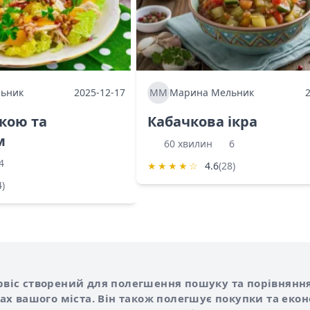
ьник
2025-12-17
ММ
Марина Мельник
ркою та
Кабачкова ікра
м
60 хвилин
6
4
★
★
★
★
☆
4.6
(28)
4)
Shurshilo та корисні посилання
hilo
сервіс створений для полегшення пошуку та порівняння
х вашого міста. Він також полегшує покупки та еко