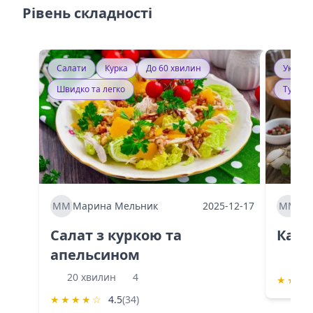
Рівень складності
Салати
Курка
До 60 хвилин
Україн
Швидко та легко
Тушку
ММ
Марина Мельник
2025-12-17
ММ
Ма
Салат з куркою та
Каба
апельсином
60 
20 хвилин
4
★
★
★
★
★
★
★
☆
4.5
(34)