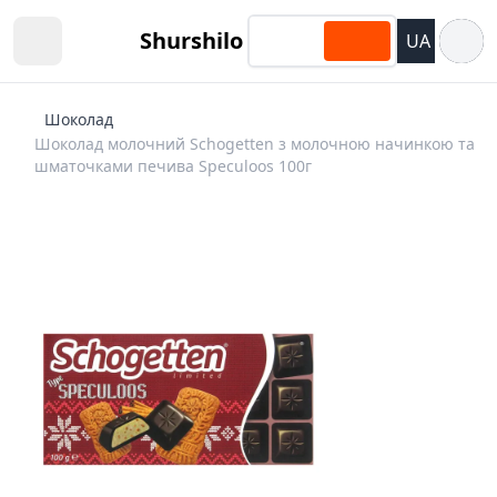
Відкри
Shurshilo
UA
Open sidebar
Шоколад
Шоколад молочний Schogetten з молочною начинкою та
шматочками печива Speculoos 100г