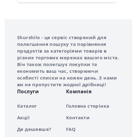
Інформація про Shurshilo та корисні посилання
Про сервіс Shurshilo
Shurshilo - це сервіс створений для
полегшення пошуку та порівняння
продуктів за категоріями товарів в
різних торгових мережах вашого міста.
Він також полегшує покупки та
економить ваш час, створюючи
особисті списки на кожен день. З нами
ви не пропустите жодної дрібниці!
Послуги
Компанія
Каталог
Головна сторінка
Акції
Контакти
Де дешевше?
FAQ