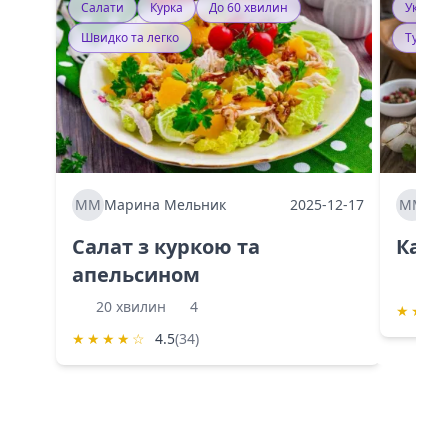
Салати
Курка
До 60 хвилин
Україн
Швидко та легко
Тушку
ММ
Марина Мельник
2025-12-17
ММ
Ма
Салат з куркою та
Каба
апельсином
60 
20 хвилин
4
★
★
★
★
★
★
★
☆
4.5
(34)