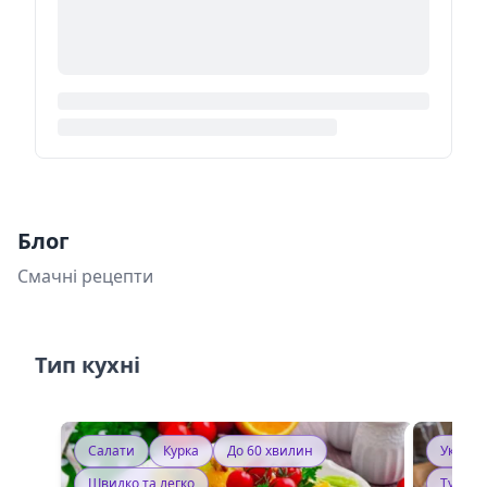
Блог
Смачні рецепти
Тип кухні
Салати
Курка
До 60 хвилин
Україн
Швидко та легко
Тушку