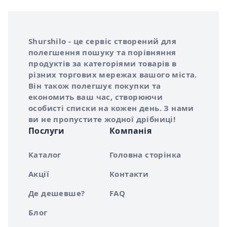
Інформація про Shurshilo та корисні посилання
Про сервіс Shurshilo
Shurshilo - це сервіс створений для
полегшення пошуку та порівняння
продуктів за категоріями товарів в
різних торгових мережах вашого міста.
Він також полегшує покупки та
економить ваш час, створюючи
особисті списки на кожен день. З нами
ви не пропустите жодної дрібниці!
Послуги
Компанія
Каталог
Головна сторінка
Акції
Контакти
Де дешевше?
FAQ
Блог