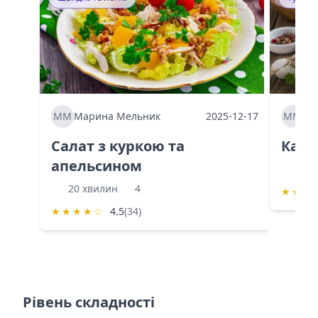
ММ
Марина Мельник
2025-12-17
ММ
Ма
Салат з куркою та
Каба
апельсином
60 
20 хвилин
4
★
★
★
★
★
★
★
☆
4.5
(34)
Рівень складності