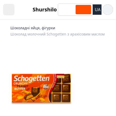
Відкри
Shurshilo
UA
Open sidebar
Шоколадні яйця, фігурки
Шоколад молочний Schogetten з арахісовим маслом