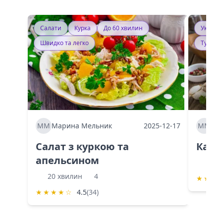
Салати
Курка
До 60 хвилин
Україн
Швидко та легко
Тушку
ММ
Марина Мельник
2025-12-17
ММ
Ма
Салат з куркою та
Каба
апельсином
60 
20 хвилин
4
★
★
★
★
★
★
★
☆
4.5
(34)