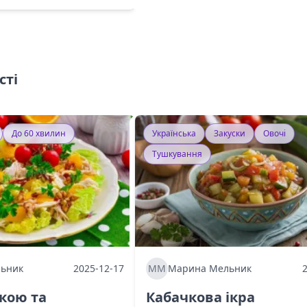
сті
До 60 хвилин
Українська
Закуски
Овочі
Тушкування
ьник
2025-12-17
ММ
Марина Мельник
ркою та
Кабачкова ікра