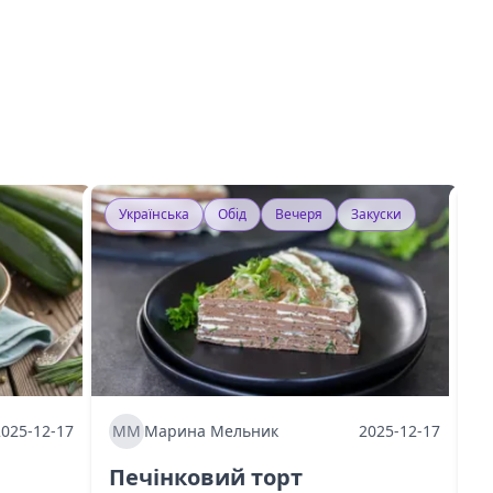
Українська
Обід
Вечеря
Закуски
У
2025-12-17
ММ
Марина Мельник
2025-12-17
М
Печінковий торт
К