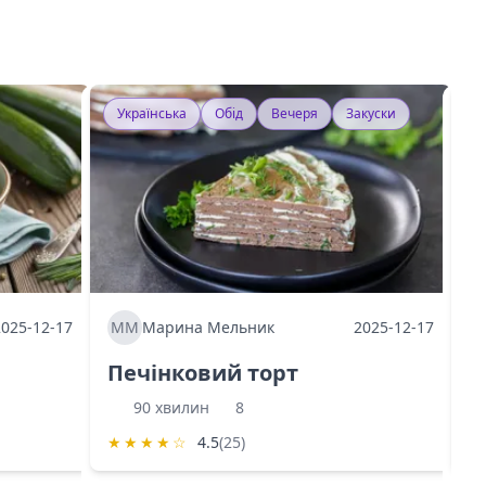
Українська
Обід
Вечеря
Закуски
У
2025-12-17
ММ
Марина Мельник
2025-12-17
М
Печінковий торт
К
90 хвилин
8
★
★
★
★
☆
4.5
(25)
★