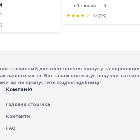
м
60 хвилин
6
4
★
★
★
★
☆
4.6
(28)
4)
Shurshilo та корисні посилання
hilo
сервіс створений для полегшення пошуку та порівняння
х вашого міста. Він також полегшує покупки та еко
ами ви не пропустите жодної дрібниці!
Компанія
Головна сторінка
Контакти
FAQ