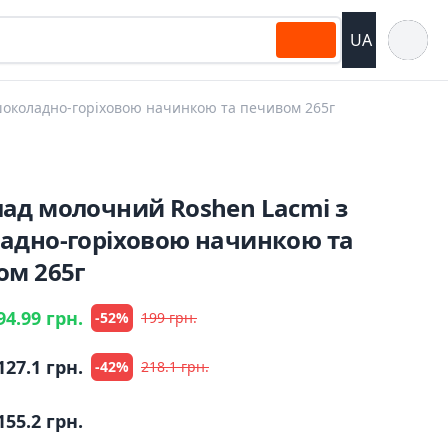
Відкрит
UA
околадно-горіховою начинкою та печивом 265г
ад молочний Roshen Lacmi з
адно-горіховою начинкою та
ом 265г
94.99 грн.
-52%
199 грн.
127.1 грн.
-42%
218.1 грн.
155.2 грн.