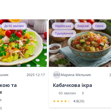
До 60 хвилин
Українська
Закуски
Овочі
Тушкування
ьник
2025-12-17
ММ
Марина Мельник
ркою та
Кабачкова ікра
м
60 хвилин
6
4
★
★
★
★
☆
4.6
(28)
4)