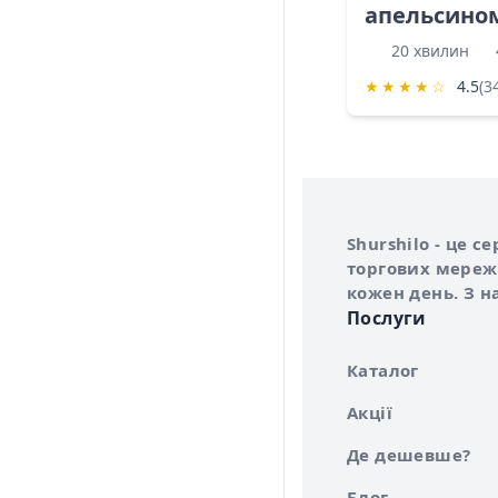
апельсино
20 хвилин
★
★
★
★
☆
4.5
(3
Інформація про 
Про сервіс Shurs
Shurshilo - це 
торгових мережа
кожен день. З н
Послуги
Каталог
Акції
Де дешевше?
Блог