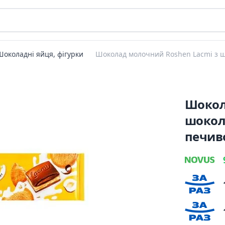
Шоколадні яйця, фігурки
Шоколад молочний Roshen Lacmi з ш
Шокол
шокол
печив