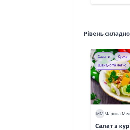
Рівень складно
Салати
Курка
Швидко та легко
ММ
Марина Мел
Салат з ку