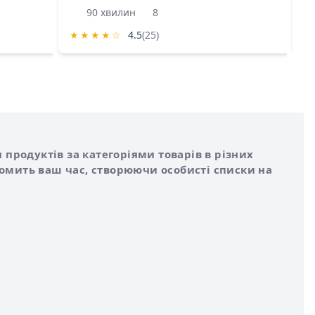
90 хвилин
8
★
★
★
★
☆
4.5
(25)
★
 продуктів за категоріями товарів в різних
номить ваш час, створюючи особисті списки на