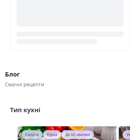
Блог
Смачні рецепти
Тип кухні
Салати
Курка
До 60 хвилин
Україн