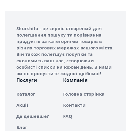
Інформація про Shurshilo та корисні посилання
Про сервіс Shurshilo
Shurshilo - це сервіс створений для
полегшення пошуку та порівняння
продуктів за категоріями товарів в
різних торгових мережах вашого міста.
Він також полегшує покупки та
економить ваш час, створюючи
особисті списки на кожен день. З нами
ви не пропустите жодної дрібниці!
Послуги
Компанія
Каталог
Головна сторінка
Акції
Контакти
Де дешевше?
FAQ
Блог