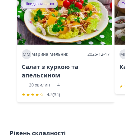
Швидко та легко
Тушку
ММ
Марина Мельник
2025-12-17
ММ
Ма
Салат з куркою та
Каба
апельсином
60 
20 хвилин
4
★
★
★
★
★
★
★
☆
4.5
(34)
Рівень складності