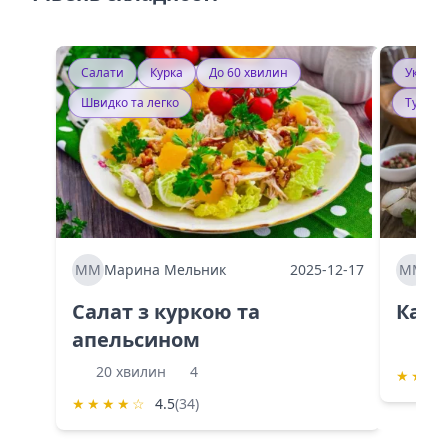
Салати
Курка
До 60 хвилин
Україн
Швидко та легко
Тушку
ММ
Марина Мельник
2025-12-17
ММ
Ма
Салат з куркою та
Каба
апельсином
60 
20 хвилин
4
★
★
★
★
★
★
★
☆
4.5
(34)