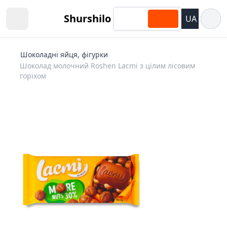
Відкри
Shurshilo
UA
Open sidebar
Шоколадні яйця, фігурки
Шоколад молочний Roshen Lacmi з цілим лісовим
горіхом