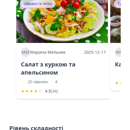
Швидко та легко
Тушку
ММ
Марина Мельник
2025-12-17
ММ
Ма
Салат з куркою та
Каба
апельсином
60 
20 хвилин
4
★
★
★
★
★
★
★
☆
4.5
(34)
Рівень складності