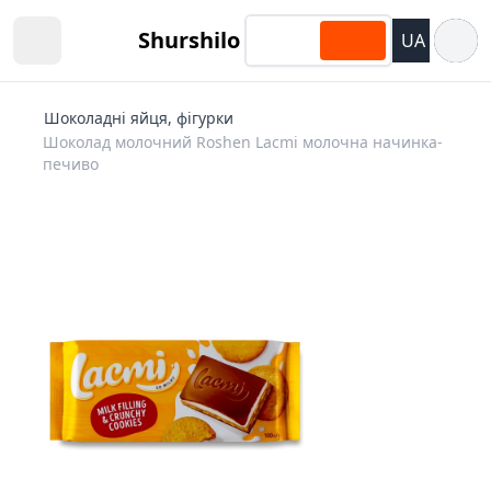
Відкри
Shurshilo
UA
Open sidebar
Шоколадні яйця, фігурки
Шоколад молочний Roshen Lacmi молочна начинка-
печиво