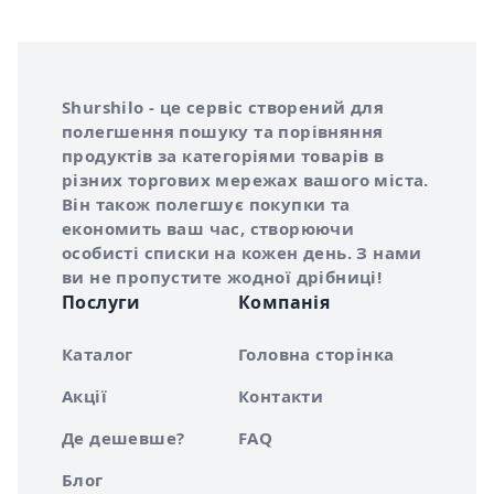
Інформація про Shurshilo та корисні посилання
Про сервіс Shurshilo
Shurshilo - це сервіс створений для
полегшення пошуку та порівняння
продуктів за категоріями товарів в
різних торгових мережах вашого міста.
Він також полегшує покупки та
економить ваш час, створюючи
особисті списки на кожен день. З нами
ви не пропустите жодної дрібниці!
Послуги
Компанія
Каталог
Головна сторінка
Акції
Контакти
Де дешевше?
FAQ
Блог