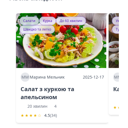
Салати
Курка
До 60 хвилин
Україн
Швидко та легко
Тушку
ММ
Марина Мельник
2025-12-17
ММ
Ма
Салат з куркою та
Каба
апельсином
60 
20 хвилин
4
★
★
★
★
★
★
★
☆
4.5
(34)