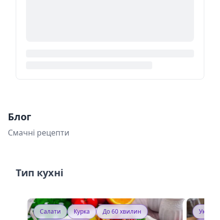
Блог
Смачні рецепти
Тип кухні
Салати
Курка
До 60 хвилин
Україн