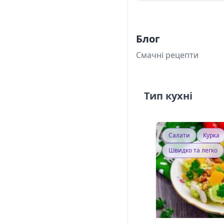
Блог
Смачні рецепти
Тип кухні
Салати
Курка
Швидко та легко