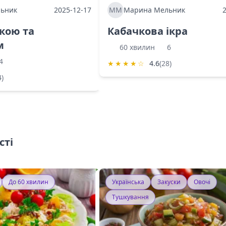
ьник
2025-12-17
ММ
Марина Мельник
ркою та
Кабачкова ікра
м
60 хвилин
6
4
★
★
★
★
☆
4.6
(28)
4)
сті
До 60 хвилин
Українська
Закуски
Овочі
Тушкування