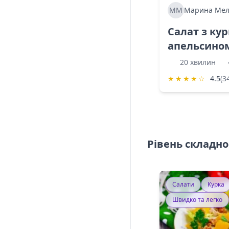
ММ
Марина Мел
Салат з ку
апельсино
20 хвилин
★
★
★
★
☆
4.5
(3
Рівень складно
Салати
Курка
Швидко та легко