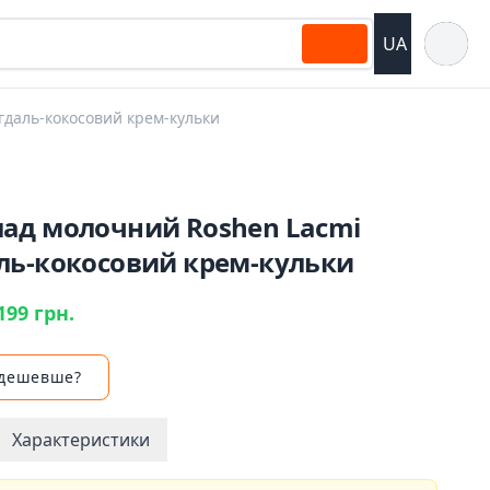
Відкрит
UA
даль-кокосовий крем-кульки
ад молочний Roshen Lacmi
ль-кокосовий крем-кульки
199 грн.
 дешевше?
Характеристики