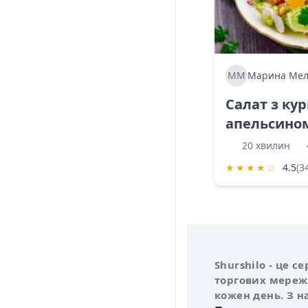
ММ
Марина Мел
Салат з ку
апельсино
20 хвилин
★
★
★
★
☆
4.5
(3
Інформація про 
Про сервіс Shurs
Shurshilo - це 
торгових мережа
кожен день. З н