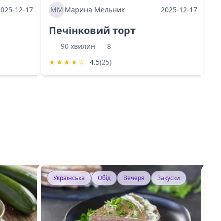
2025-12-17
ММ
Марина Мельник
2025-12-17
М
Печінковий торт
К
90 хвилин
8
★
★
★
★
☆
4.5
(25)
★
Українська
Обід
Вечеря
Закуски
У