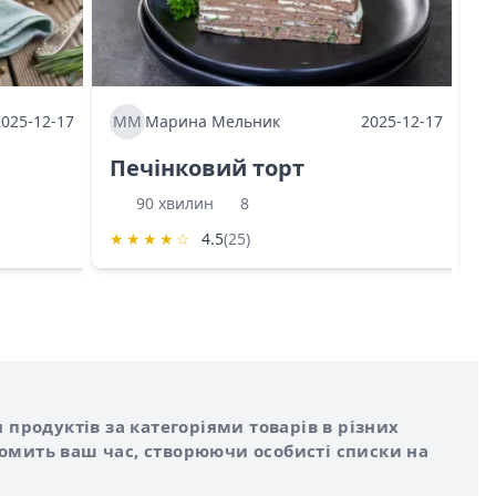
2025-12-17
ММ
Марина Мельник
2025-12-17
М
Печінковий торт
К
90 хвилин
8
★
★
★
★
☆
4.5
(25)
★
 продуктів за категоріями товарів в різних
номить ваш час, створюючи особисті списки на