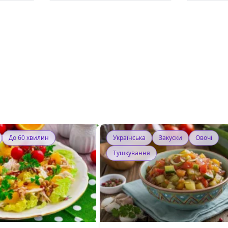
До 60 хвилин
Українська
Закуски
Овочі
Тушкування