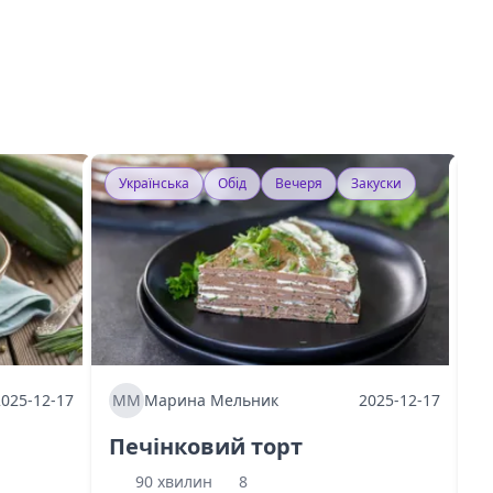
Українська
Обід
Вечеря
Закуски
У
2025-12-17
ММ
Марина Мельник
2025-12-17
М
Печінковий торт
К
90 хвилин
8