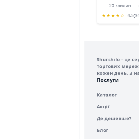
20 хвилин
★
★
★
★
☆
4.5
(3
Інформація про 
Про сервіс Shurs
Shurshilo - це 
торгових мережа
кожен день. З н
Послуги
Каталог
Акції
Де дешевше?
Блог