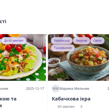
сті
До 60 хвилин
Українська
Закуски
Овочі
Тушкування
ьник
2025-12-17
ММ
Марина Мельник
ркою та
Кабачкова ікра
м
60 хвилин
6