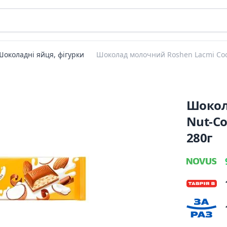
Шоколадні яйця, фігурки
Шоколад молочний Roshen Lacmi Cool
Шокол
Nut-Co
280г