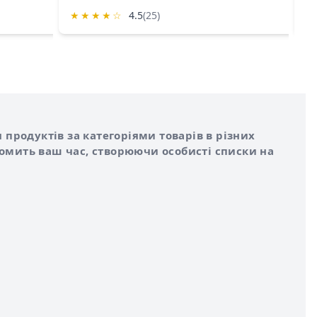
★
★
★
★
☆
4.5
(25)
★
 продуктів за категоріями товарів в різних
номить ваш час, створюючи особисті списки на