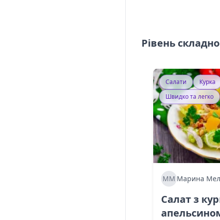
Рівень складно
Салати
Курка
Швидко та легко
ММ
Марина Мел
Салат з ку
апельсино