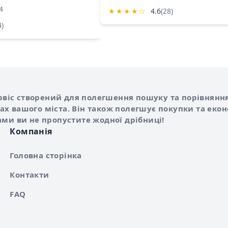
4
★
★
★
★
☆
4.6
(28)
4)
Shurshilo та корисні посилання
hilo
сервіс створений для полегшення пошуку та порівняння
х вашого міста. Він також полегшує покупки та еко
ами ви не пропустите жодної дрібниці!
Компанія
Головна сторінка
Контакти
FAQ