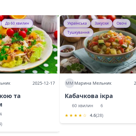
До 60 хвилин
Українська
Закуски
Овочі
Тушкування
ьник
2025-12-17
ММ
Марина Мельник
ркою та
Кабачкова ікра
м
60 хвилин
6
4
★
★
★
★
☆
4.6
(28)
4)