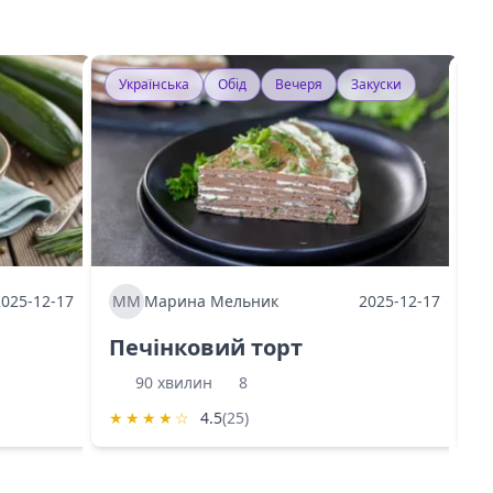
Українська
Обід
Вечеря
Закуски
У
2025-12-17
ММ
Марина Мельник
2025-12-17
М
Печінковий торт
К
90 хвилин
8
★
★
★
★
☆
4.5
(25)
★