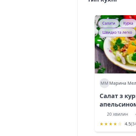
Салати
Курка
Швидко та легко
ММ
Марина Мел
Салат з ку
апельсино
20 хвилин
★
★
★
★
☆
4.5
(3