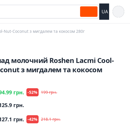
Відкрит
UA
-Nut-Coconut з мигдалем та кокосом 280г
ад молочний Roshen Lacmi Cool-
conut з мигдалем та кокосом
94.99 грн.
-52%
199 грн.
125.9 грн.
127.1 грн.
-42%
218.1 грн.