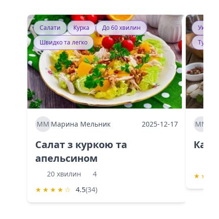
Салати
Курка
До 60 хвилин
Україн
Швидко та легко
Тушку
ММ
Марина Мельник
2025-12-17
ММ
Ма
Салат з куркою та
Каба
апельсином
60 
20 хвилин
4
★
★
★
★
★
★
★
☆
4.5
(34)