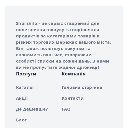
Інформація про Shurshilo та корисні посилання
Про сервіс Shurshilo
Shurshilo - це сервіс створений для
полегшення пошуку та порівняння
продуктів за категоріями товарів в
різних торгових мережах вашого міста.
Він також полегшує покупки та
економить ваш час, створюючи
особисті списки на кожен день. З нами
ви не пропустите жодної дрібниці!
Послуги
Компанія
Каталог
Головна сторінка
Акції
Контакти
Де дешевше?
FAQ
Блог