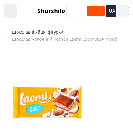
Відкри
Shurshilo
UA
Open sidebar
Шоколадні яйця, фігурки
Шоколад молочний Roshen Lacmi Coconut&Almond