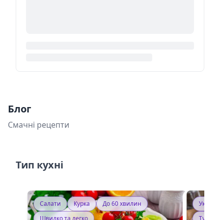
Блог
Смачні рецепти
Тип кухні
Салати
Курка
До 60 хвилин
Україн
Швидко та легко
Тушку