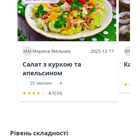
ММ
Марина Мельник
2025-12-17
ММ
Ма
Салат з куркою та
Каба
апельсином
60 
20 хвилин
4
★
★
★
★
★
★
★
☆
4.5
(34)
Рівень складності