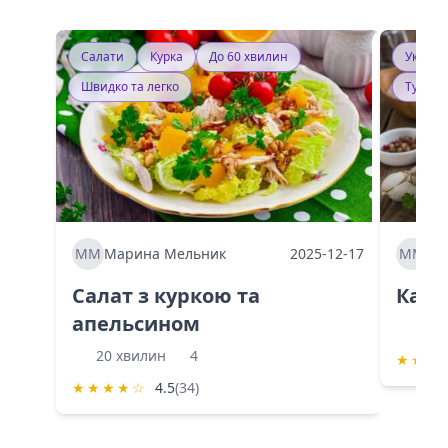
Салати
Курка
До 60 хвилин
Україн
Швидко та легко
Тушку
ММ
Марина Мельник
2025-12-17
ММ
Ма
Салат з куркою та
Каба
апельсином
60 
20 хвилин
4
★
★
★
★
★
★
★
☆
4.5
(34)