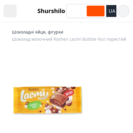
Відкри
Shurshilo
UA
Open sidebar
Шоколадні яйця, фігурки
Шоколад молочний Roshen Lacmi Bubble Nut пористий