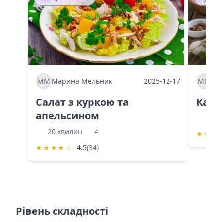
ММ
Марина Мельник
2025-12-17
ММ
Ма
Салат з куркою та
Каба
апельсином
60 
20 хвилин
4
★
★
★
★
★
★
★
☆
4.5
(34)
Рівень складності