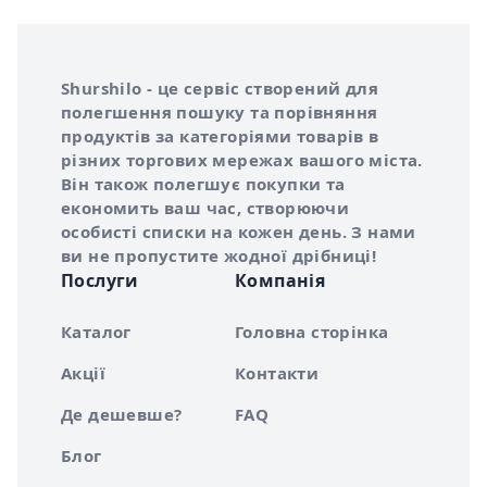
Інформація про Shurshilo та корисні посилання
Про сервіс Shurshilo
Shurshilo - це сервіс створений для
полегшення пошуку та порівняння
продуктів за категоріями товарів в
різних торгових мережах вашого міста.
Він також полегшує покупки та
економить ваш час, створюючи
особисті списки на кожен день. З нами
ви не пропустите жодної дрібниці!
Послуги
Компанія
Каталог
Головна сторінка
Акції
Контакти
Де дешевше?
FAQ
Блог