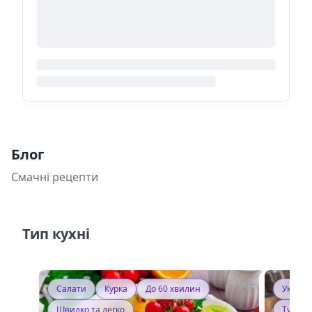
Блог
Смачні рецепти
Тип кухні
Салати
Курка
До 60 хвилин
Україн
Швидко та легко
Тушку