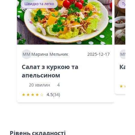
Швидко та легко
Тушку
ММ
Марина Мельник
2025-12-17
ММ
Ма
Салат з куркою та
Каба
апельсином
60 
20 хвилин
4
★
★
★
★
★
★
★
☆
4.5
(34)
Рівень складності