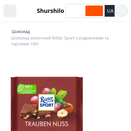
Відкри
Shurshilo
UA
Open sidebar
Шоколад
Шоколад молочний Ritter Sport з родзинками та
горіхами 100г