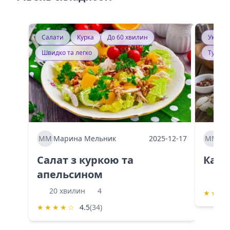
Салати
Курка
До 60 хвилин
Україн
Швидко та легко
Тушку
ММ
Марина Мельник
2025-12-17
ММ
Ма
Салат з куркою та
Каба
апельсином
60 
20 хвилин
4
★
★
★
★
★
★
★
☆
4.5
(34)