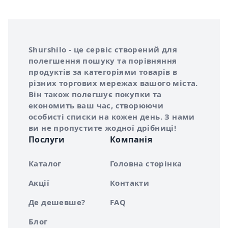
Інформація про Shurshilo та корисні посилання
Про сервіс Shurshilo
Shurshilo - це сервіс створений для
полегшення пошуку та порівняння
продуктів за категоріями товарів в
різних торгових мережах вашого міста.
Він також полегшує покупки та
економить ваш час, створюючи
особисті списки на кожен день. З нами
ви не пропустите жодної дрібниці!
Послуги
Компанія
Каталог
Головна сторінка
Акції
Контакти
Де дешевше?
FAQ
Блог