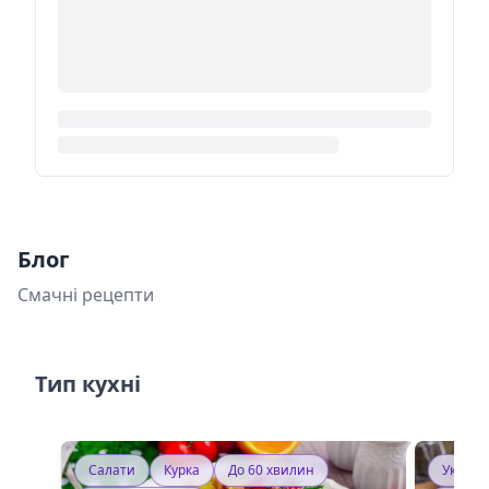
Блог
Смачні рецепти
Тип кухні
Салати
Курка
До 60 хвилин
Україн