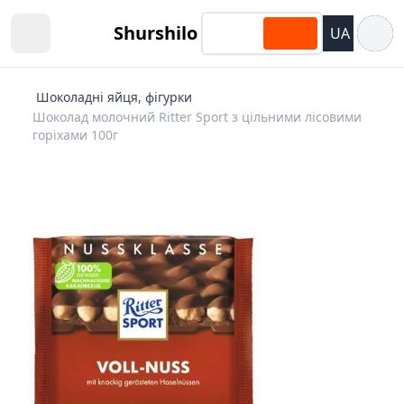
Відкри
Shurshilo
UA
Open sidebar
Шоколадні яйця, фігурки
Шоколад молочний Ritter Sport з цільними лісовими
горіхами 100г