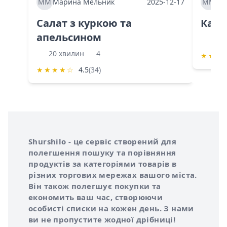
ММ
Марина Мельник
2025-12-17
ММ
Ма
Салат з куркою та
Каба
апельсином
60 
20 хвилин
4
★
★
★
★
★
★
★
☆
4.5
(34)
Інформація про Shurshilo та корисні посилання
Про сервіс Shurshilo
Shurshilo - це сервіс створений для
полегшення пошуку та порівняння
продуктів за категоріями товарів в
різних торгових мережах вашого міста.
Він також полегшує покупки та
економить ваш час, створюючи
особисті списки на кожен день. З нами
ви не пропустите жодної дрібниці!