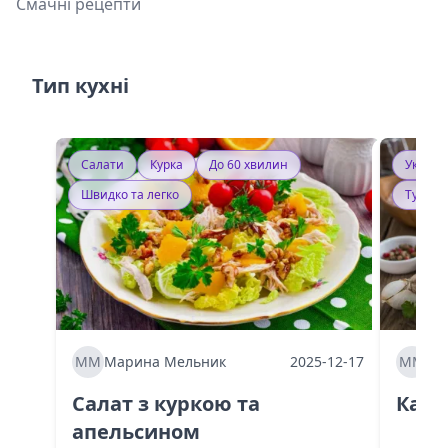
Смачні рецепти
Тип кухні
Салати
Курка
До 60 хвилин
Україн
Швидко та легко
Тушку
ММ
Марина Мельник
2025-12-17
ММ
Ма
Салат з куркою та
Каба
апельсином
60 