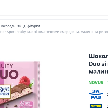
Шоколадні яйця, фігурки
ter Sport Fruity Duo зі шматочками смородини, малини та рисо
Шокола
Duo з
малин