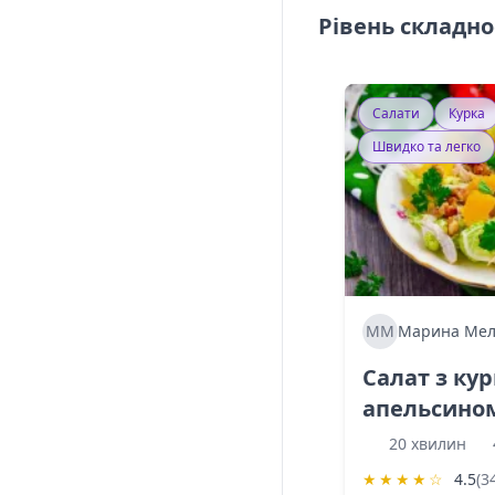
Рівень складно
Салати
Курка
Швидко та легко
ММ
Марина Мел
Салат з ку
апельсино
20 хвилин
★
★
★
★
☆
4.5
(3