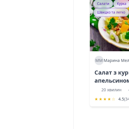
Салати
Курка
Швидко та легко
ММ
Марина Мел
Салат з ку
апельсино
20 хвилин
★
★
★
★
☆
4.5
(3