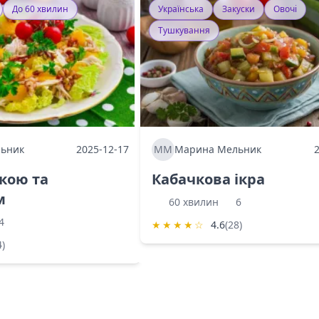
До 60 хвилин
Українська
Закуски
Овочі
Тушкування
ьник
2025-12-17
ММ
Марина Мельник
ркою та
Кабачкова ікра
м
60 хвилин
6
4
★
★
★
★
☆
4.6
(28)
4)