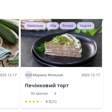
Українська
Обід
Вечеря
Закуски
У
2025-12-17
ММ
Марина Мельник
2025-12-17
М
Печінковий торт
К
90 хвилин
8
★
★
★
★
☆
4.5
(25)
★