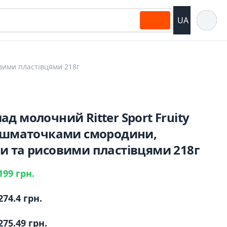
Відкрит
UA
вими пластівцями 218г
д молочний Ritter Sport Fruity
і шматочками смородини,
и та рисовими пластівцями 218г
199 грн.
274.4 грн.
275.49 грн.