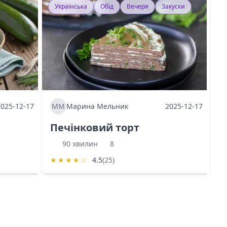
Українська
Обід
Вечеря
Закуски
У
2025-12-17
ММ
Марина Мельник
2025-12-17
М
Печінковий торт
К
90 хвилин
8
★
★
★
★
☆
4.5
(25)
★