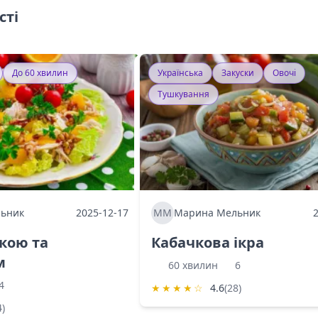
сті
До 60 хвилин
Українська
Закуски
Овочі
Тушкування
ьник
2025-12-17
ММ
Марина Мельник
ркою та
Кабачкова ікра
м
60 хвилин
6
4
★
★
★
★
☆
4.6
(28)
4)