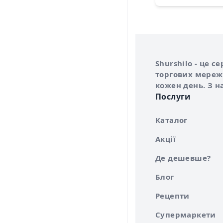
Інформація про 
Про сервіс Shurs
Shurshilo - це 
торгових мережа
кожен день. З н
Послуги
Каталог
Акції
Де дешевше?
Блог
Рецепти
Супермаркети