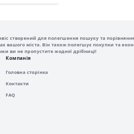
Shurshilo та корисні посилання
hilo
сервіс створений для полегшення пошуку та порівняння
х вашого міста. Він також полегшує покупки та еко
ами ви не пропустите жодної дрібниці!
Компанія
Головна сторінка
Контакти
FAQ