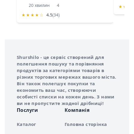
20 хвилин
4
★
★
★
★
★
★
★
☆
4.5
(34)
Інформація про Shurshilo та корисні посилання
Про сервіс Shurshilo
Shurshilo - це сервіс створений для
полегшення пошуку та порівняння
продуктів за категоріями товарів в
різних торгових мережах вашого міста.
Він також полегшує покупки та
економить ваш час, створюючи
особисті списки на кожен день. З нами
ви не пропустите жодної дрібниці!
Послуги
Компанія
Каталог
Головна сторінка