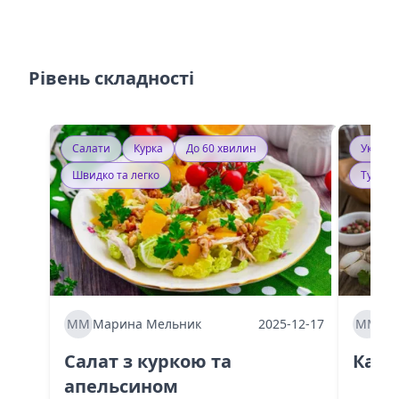
Рівень складності
Салати
Курка
До 60 хвилин
Україн
Швидко та легко
Тушку
ММ
Марина Мельник
2025-12-17
ММ
Ма
Салат з куркою та
Каба
апельсином
60 