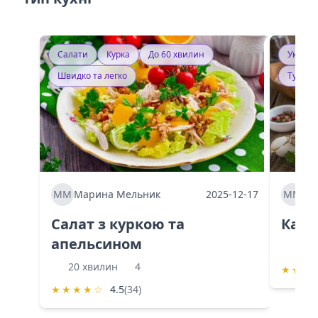
Салати
Курка
До 60 хвилин
Україн
Швидко та легко
Тушку
ММ
Марина Мельник
2025-12-17
ММ
Ма
Салат з куркою та
Каба
апельсином
60 
20 хвилин
4
★
★
★
★
★
★
★
☆
4.5
(34)