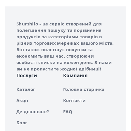
Інформація про Shurshilo та корисні посилання
Про сервіс Shurshilo
Shurshilo - це сервіс створений для
полегшення пошуку та порівняння
продуктів за категоріями товарів в
різних торгових мережах вашого міста.
Він також полегшує покупки та
економить ваш час, створюючи
особисті списки на кожен день. З нами
ви не пропустите жодної дрібниці!
Послуги
Компанія
Каталог
Головна сторінка
Акції
Контакти
Де дешевше?
FAQ
Блог