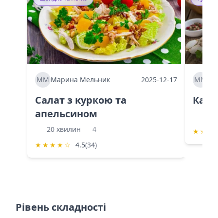
ММ
Марина Мельник
2025-12-17
ММ
Ма
Салат з куркою та
Каба
апельсином
60 
20 хвилин
4
★
★
★
★
★
★
★
☆
4.5
(34)
Рівень складності