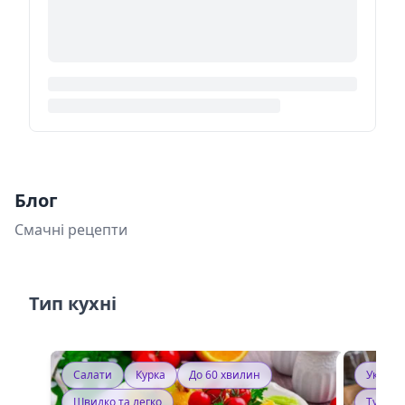
Блог
Смачні рецепти
Тип кухні
Салати
Курка
До 60 хвилин
Україн
Швидко та легко
Тушку