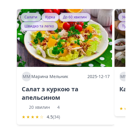
Салати
Курка
До 60 хвилин
Україн
Швидко та легко
Тушку
ММ
Марина Мельник
2025-12-17
ММ
Ма
Салат з куркою та
Каба
апельсином
60 
20 хвилин
4
★
★
★
★
★
★
★
☆
4.5
(34)