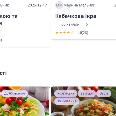
ьник
2025-12-17
ММ
Марина Мельник
ркою та
Кабачкова ікра
м
60 хвилин
6
4
★
★
★
★
☆
4.6
(28)
4)
сті
До 60 хвилин
Українська
Закуски
Овочі
Тушкування