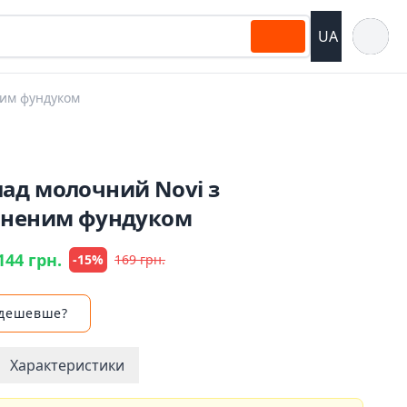
Відкрит
UA
ним фундуком
ад молочний Novi з
бненим фундуком
144 грн.
-15%
169 грн.
 дешевше?
Характеристики