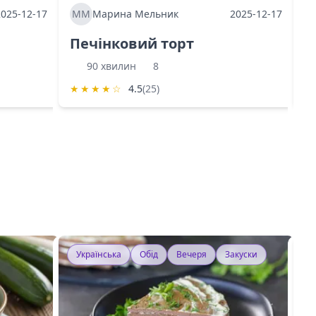
2025-12-17
ММ
Марина Мельник
2025-12-17
М
Печінковий торт
К
90 хвилин
8
★
★
★
★
☆
4.5
(25)
★
Українська
Обід
Вечеря
Закуски
У