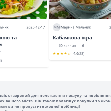
ьник
2025-12-17
ММ
Марина Мельник
ркою та
Кабачкова ікра
м
60 хвилин
6
4
★
★
★
★
☆
4.6
(28)
4)
Shurshilo та корисні посилання
hilo
сервіс створений для полегшення пошуку та порівняння
х вашого міста. Він також полегшує покупки та еко
ами ви не пропустите жодної дрібниці!