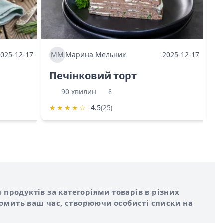
2025-12-17
ММ
Марина Мельник
2025-12-17
М
Печінковий торт
К
90 хвилин
8
★
★
★
★
☆
4.5
(25)
★
 продуктів за категоріями товарів в різних
номить ваш час, створюючи особисті списки на