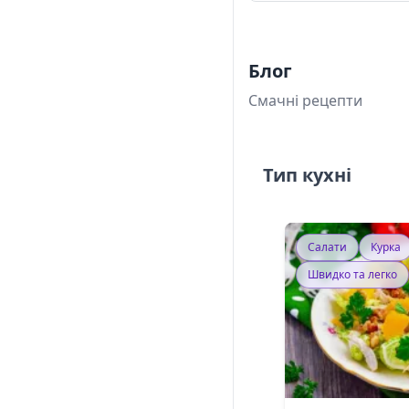
Блог
Смачні рецепти
Тип кухні
Салати
Курка
Швидко та легко