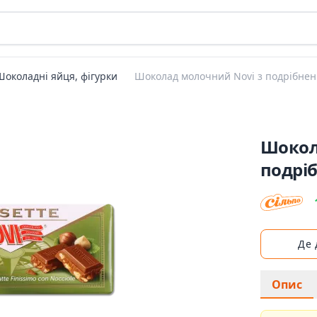
Шоколадні яйця, фігурки
Шоколад молочний Novi з подрібне
Шокол
подрі
Де
Опис