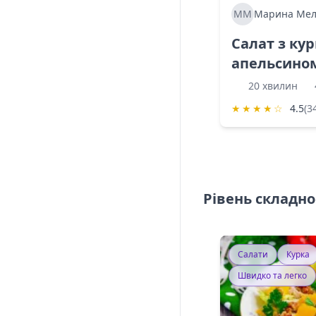
ММ
Марина Мел
Салат з ку
апельсино
20 хвилин
★
★
★
★
☆
4.5
(3
Рівень складно
Салати
Курка
Швидко та легко