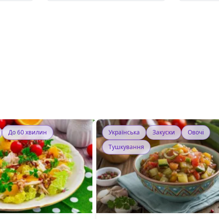
До 60 хвилин
Українська
Закуски
Овочі
Тушкування