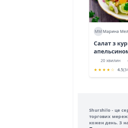
ММ
Марина Мел
Салат з ку
апельсино
20 хвилин
★
★
★
★
☆
4.5
(3
Інформація про 
Про сервіс Shurs
Shurshilo - це 
торгових мережа
кожен день. З н