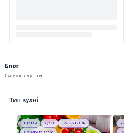
Блог
Смачні рецепти
Тип кухні
Салати
Курка
До 60 хвилин
Україн
Швидко та легко
Тушку