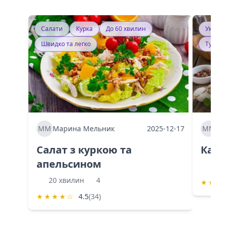
Салати
Курка
До 60 хвилин
Україн
Швидко та легко
Тушку
ММ
Марина Мельник
2025-12-17
ММ
Ма
Салат з куркою та
Каба
апельсином
60 
20 хвилин
4
★
★
★
★
★
★
★
☆
4.5
(34)