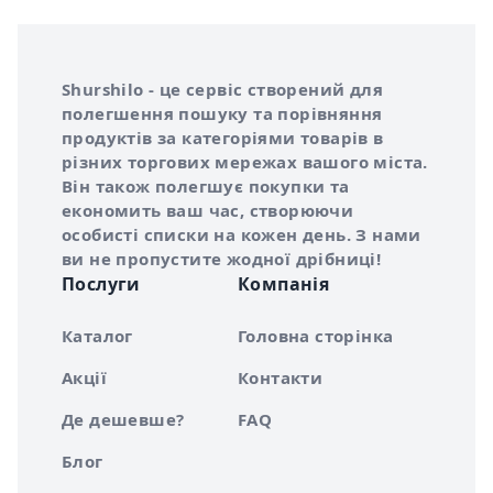
Інформація про Shurshilo та корисні посилання
Про сервіс Shurshilo
Shurshilo - це сервіс створений для
полегшення пошуку та порівняння
продуктів за категоріями товарів в
різних торгових мережах вашого міста.
Він також полегшує покупки та
економить ваш час, створюючи
особисті списки на кожен день. З нами
ви не пропустите жодної дрібниці!
Послуги
Компанія
Каталог
Головна сторінка
Акції
Контакти
Де дешевше?
FAQ
Блог