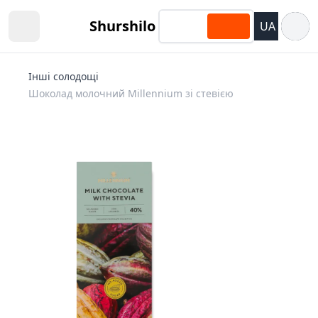
Відкри
Shurshilo
UA
Open sidebar
Інші солодощі
Шоколад молочний Millennium зі стевією