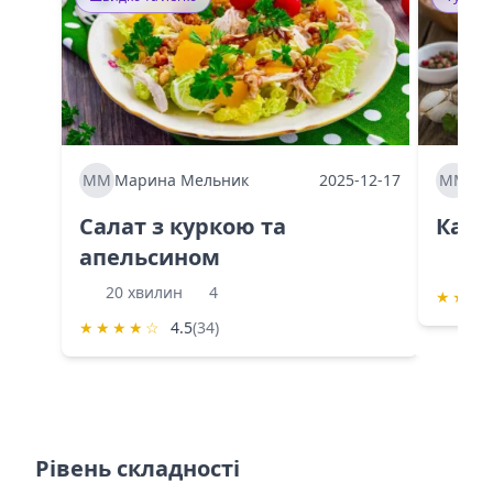
ММ
Марина Мельник
2025-12-17
ММ
Ма
Салат з куркою та
Каба
апельсином
60 
20 хвилин
4
★
★
★
★
★
★
★
☆
4.5
(34)
Рівень складності