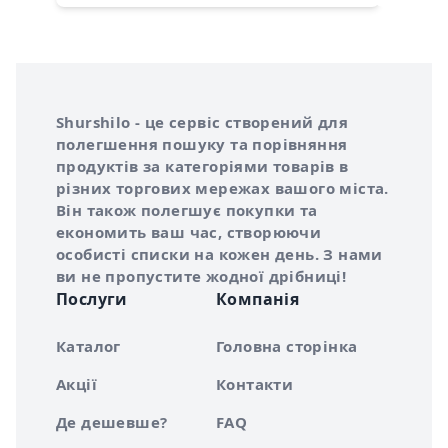
Інформація про Shurshilo та корисні посилання
Про сервіс Shurshilo
Shurshilo - це сервіс створений для
полегшення пошуку та порівняння
продуктів за категоріями товарів в
різних торгових мережах вашого міста.
Він також полегшує покупки та
економить ваш час, створюючи
особисті списки на кожен день. З нами
ви не пропустите жодної дрібниці!
Послуги
Компанія
Каталог
Головна сторінка
Акції
Контакти
Де дешевше?
FAQ