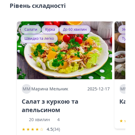
Рівень складності
Салати
Курка
До 60 хвилин
Україн
Швидко та легко
Тушку
ММ
Марина Мельник
2025-12-17
ММ
Ма
Салат з куркою та
Каба
апельсином
60 
20 хвилин
4
★
★
★
★
★
★
★
☆
4.5
(34)