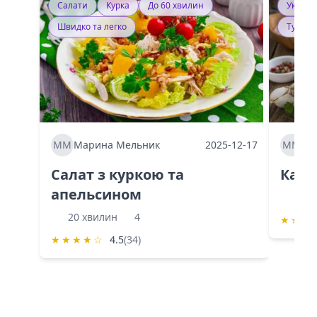
Салати
Курка
До 60 хвилин
Україн
Швидко та легко
Тушку
ММ
Марина Мельник
2025-12-17
ММ
Ма
Салат з куркою та
Каба
апельсином
60 
20 хвилин
4
★
★
★
★
★
★
★
☆
4.5
(34)