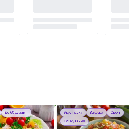
До 60 хвилин
Українська
Закуски
Овочі
Тушкування