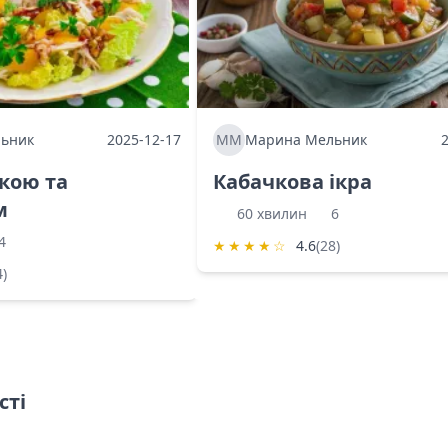
ьник
2025-12-17
ММ
Марина Мельник
ркою та
Кабачкова ікра
м
60 хвилин
6
4
★
★
★
★
☆
4.6
(28)
4)
сті