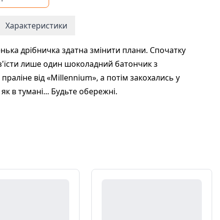
Характеристики
енька дрібничка здатна змінити плани. Спочатку
 з'їсти лише один шоколадний батончик з
праліне від «Millennium», а потім закохались у
е як в тумані... Будьте обережні.