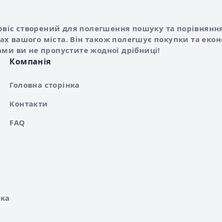
Shurshilo та корисні посилання
hilo
сервіс створений для полегшення пошуку та порівняння
х вашого міста. Він також полегшує покупки та еко
ами ви не пропустите жодної дрібниці!
Компанія
Головна сторінка
Контакти
FAQ
ка