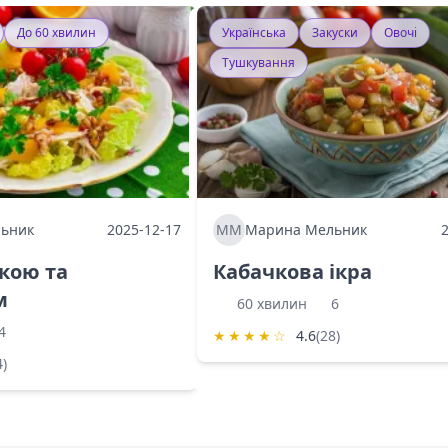
До 60 хвилин
Українська
Закуски
Овочі
Тушкування
ьник
2025-12-17
ММ
Марина Мельник
ркою та
Кабачкова ікра
м
60 хвилин
6
4
★
★
★
★
☆
4.6
(28)
4)