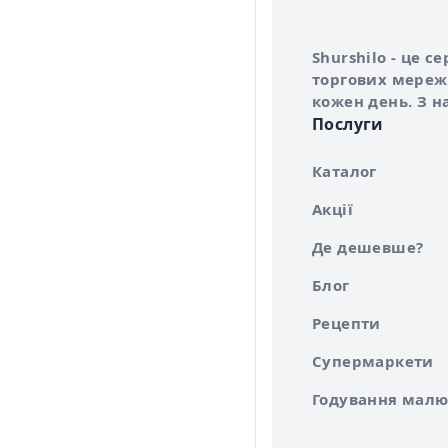
Інформація про 
Про сервіс Shurs
Shurshilo - це 
торгових мережа
кожен день. З н
Послуги
Каталог
Акції
Де дешевше?
Блог
Рецепти
Супермаркети
Годування малю