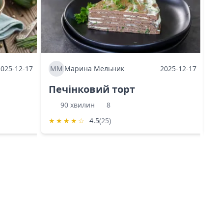
2025-12-17
ММ
Марина Мельник
2025-12-17
М
Печінковий торт
К
90 хвилин
8
★
★
★
★
☆
4.5
(25)
★