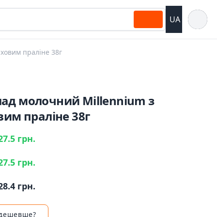
Відкрит
UA
ховим праліне 38г
ад молочний Millennium з
вим праліне 38г
27.5 грн.
27.5 грн.
28.4 грн.
 дешевше?