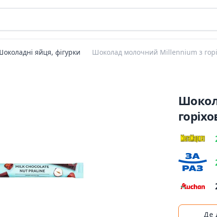
Шоколадні яйця, фігурки
Шоколад молочний Millennium з горі
Шокол
горіхо
Де