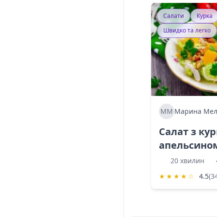
Салати
Курка
Швидко та легко
ММ
Марина Мел
Салат з ку
апельсино
20 хвилин
★
★
★
★
☆
4.5
(3