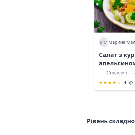
ММ
Марина Мел
Салат з ку
апельсино
20 хвилин
★
★
★
★
☆
4.5
(3
Рівень складно