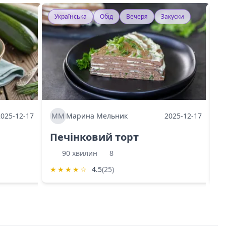
Українська
Обід
Вечеря
Закуски
У
2025-12-17
ММ
Марина Мельник
2025-12-17
М
Печінковий торт
К
90 хвилин
8
★
★
★
★
☆
4.5
(25)
★