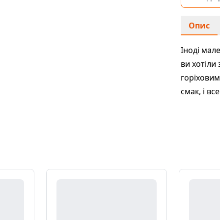
Опис
Іноді мал
ви хотіли
горіховим 
смак, і вс