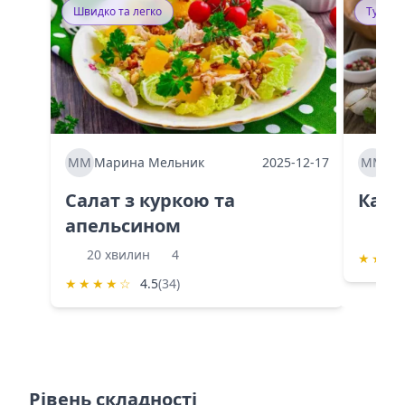
Швидко та легко
Тушку
ММ
Марина Мельник
2025-12-17
ММ
Ма
Салат з куркою та
Каба
апельсином
60 
20 хвилин
4
★
★
★
★
★
★
★
☆
4.5
(34)
Рівень складності