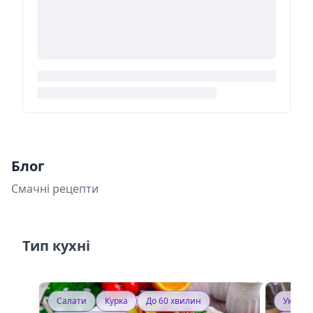
Блог
Смачні рецепти
Тип кухні
Салати
Курка
До 60 хвилин
Україн