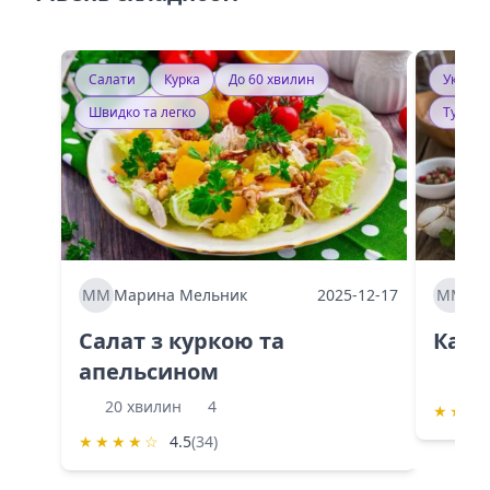
Салати
Курка
До 60 хвилин
Україн
Швидко та легко
Тушку
ММ
Марина Мельник
2025-12-17
ММ
Ма
Салат з куркою та
Каба
апельсином
60 
20 хвилин
4
★
★
★
★
★
★
★
☆
4.5
(34)