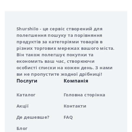
Інформація про Shurshilo та корисні посилання
Про сервіс Shurshilo
Shurshilo - це сервіс створений для
полегшення пошуку та порівняння
продуктів за категоріями товарів в
різних торгових мережах вашого міста.
Він також полегшує покупки та
економить ваш час, створюючи
особисті списки на кожен день. З нами
ви не пропустите жодної дрібниці!
Послуги
Компанія
Каталог
Головна сторінка
Акції
Контакти
Де дешевше?
FAQ
Блог