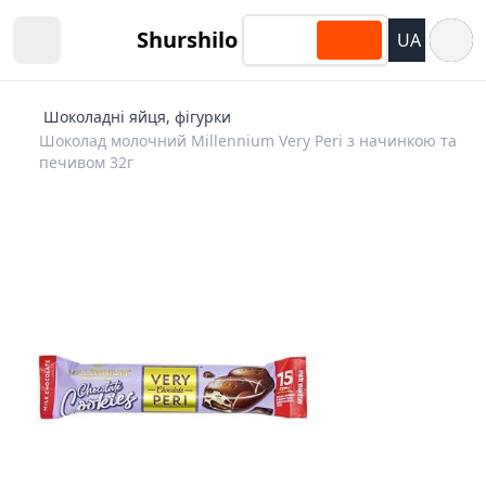
Відкри
Shurshilo
UA
Open sidebar
Шоколадні яйця, фігурки
Шоколад молочний Millennium Very Peri з начинкою та
печивом 32г