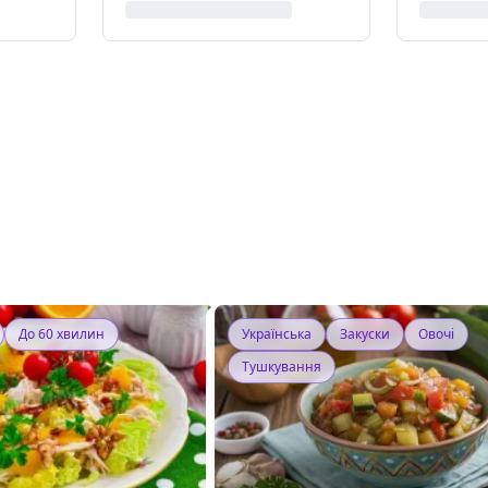
До 60 хвилин
Українська
Закуски
Овочі
Тушкування