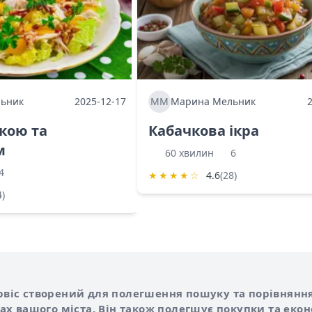
ьник
2025-12-17
ММ
Марина Мельник
ркою та
Кабачкова ікра
м
60 хвилин
6
4
★
★
★
★
☆
4.6
(28)
4)
Shurshilo та корисні посилання
hilo
сервіс створений для полегшення пошуку та порівняння
х вашого міста. Він також полегшує покупки та еко