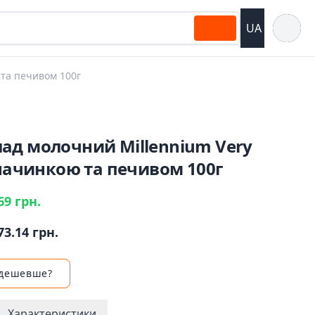
Відкрит
UA
 та печивом 100г
ад молочний Millennium Very
 начинкою та печивом 100г
69 грн.
73.14 грн.
 дешевше?
Характеристики