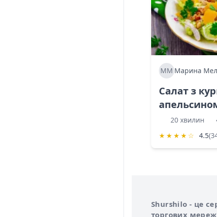
ММ
Марина Мел
Салат з ку
апельсино
20 хвилин
★
★
★
★
☆
4.5
(3
Інформація про 
Про сервіс Shurs
Shurshilo - це 
торгових мережа