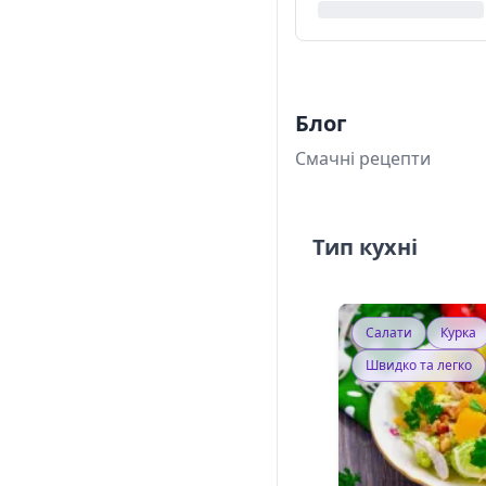
Блог
Смачні рецепти
Тип кухні
Салати
Курка
Швидко та легко