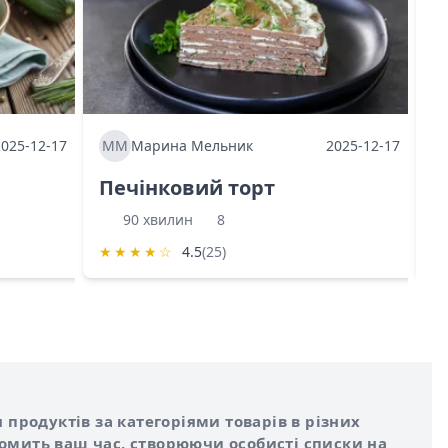
2025-12-17
ММ
Марина Мельник
2025-12-17
М
Печінковий торт
К
90 хвилин
8
★
★
★
★
☆
4.5
(25)
★
 продуктів за категоріями товарів в різних
номить ваш час, створюючи особисті списки на