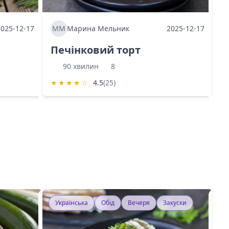
2025-12-17
ММ
Марина Мельник
2025-12-17
М
Печінковий торт
К
90 хвилин
8
★
★
★
★
☆
4.5
(25)
★
Українська
Обід
Вечеря
Закуски
У