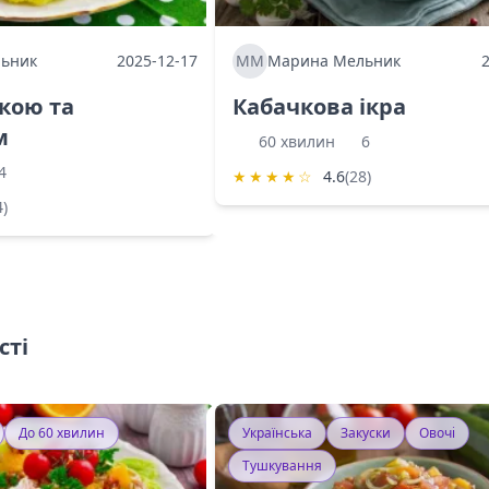
ьник
2025-12-17
ММ
Марина Мельник
ркою та
Кабачкова ікра
м
60 хвилин
6
4
★
★
★
★
☆
4.6
(28)
4)
сті
До 60 хвилин
Українська
Закуски
Овочі
Тушкування