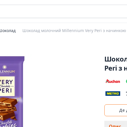
Шоколад
Шоколад молочний Millennium Very Peri з начинкою
Шокол
Peri з
Де
Опис