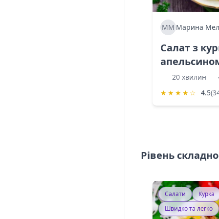
ММ
Марина Мел
Салат з ку
апельсино
20 хвилин
★
★
★
★
☆
4.5
(3
Рівень складно
Салати
Курка
Швидко та легко