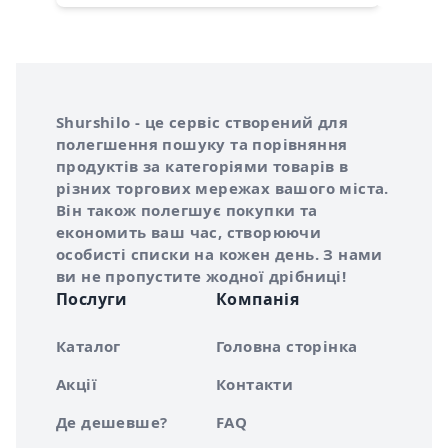
Інформація про Shurshilo та корисні посилання
Про сервіс Shurshilo
Shurshilo - це сервіс створений для
полегшення пошуку та порівняння
продуктів за категоріями товарів в
різних торгових мережах вашого міста.
Він також полегшує покупки та
економить ваш час, створюючи
особисті списки на кожен день. З нами
ви не пропустите жодної дрібниці!
Послуги
Компанія
Каталог
Головна сторінка
Акції
Контакти
Де дешевше?
FAQ