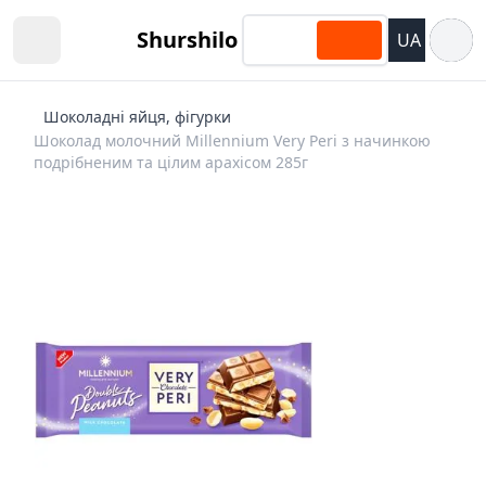
Відкри
Shurshilo
UA
Open sidebar
Шоколадні яйця, фігурки
Шоколад молочний Millennium Very Peri з начинкою
подрібненим та цілим арахісом 285г