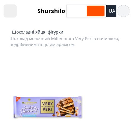
Відкри
Shurshilo
UA
Open sidebar
Шоколадні яйця, фігурки
Шоколад молочний Millennium Very Peri з начинкою,
подрібненим та цілим арахісом