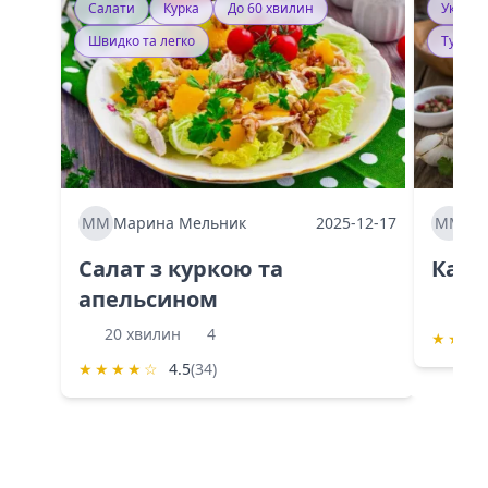
Салати
Курка
До 60 хвилин
Україн
Швидко та легко
Тушку
ММ
Марина Мельник
2025-12-17
ММ
Ма
Салат з куркою та
Каба
апельсином
60 
20 хвилин
4
★
★
★
★
★
★
★
☆
4.5
(34)