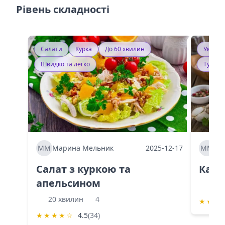
Рівень складності
Салати
Курка
До 60 хвилин
Україн
Швидко та легко
Тушку
ММ
Марина Мельник
2025-12-17
ММ
Ма
Салат з куркою та
Каба
апельсином
60 
20 хвилин
4
★
★
★
★
★
★
★
☆
4.5
(34)