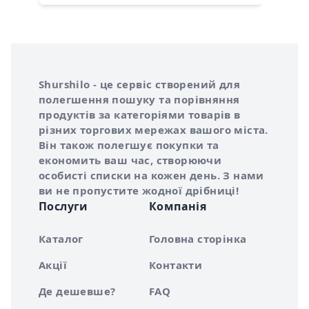
Інформація про Shurshilo та корисні посилання
Про сервіс Shurshilo
Shurshilo - це сервіс створений для
полегшення пошуку та порівняння
продуктів за категоріями товарів в
різних торгових мережах вашого міста.
Він також полегшує покупки та
економить ваш час, створюючи
особисті списки на кожен день. З нами
ви не пропустите жодної дрібниці!
Послуги
Компанія
Каталог
Головна сторінка
Акції
Контакти
Де дешевше?
FAQ