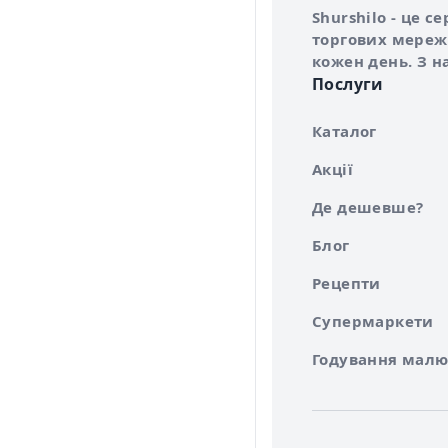
Про сервіс Shurs
Shurshilo - це 
торгових мережа
кожен день. З н
Послуги
Каталог
Акції
Де дешевше?
Блог
Рецепти
Супермаркети
Годування малю