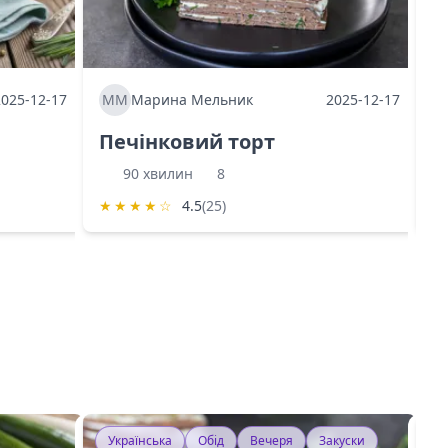
2025-12-17
ММ
Марина Мельник
2025-12-17
М
Печінковий торт
К
90 хвилин
8
★
★
★
★
☆
4.5
(25)
★
Українська
Обід
Вечеря
Закуски
У