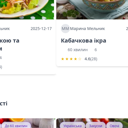
ьник
2025-12-17
ММ
Марина Мельник
ркою та
Кабачкова ікра
м
60 хвилин
6
4
★
★
★
★
☆
4.6
(28)
4)
сті
До 60 хвилин
Українська
Закуски
Овочі