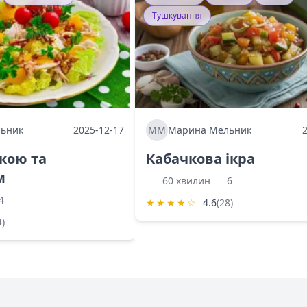
Тушкування
ьник
2025-12-17
ММ
Марина Мельник
ркою та
Кабачкова ікра
м
60 хвилин
6
4
★
★
★
★
☆
4.6
(28)
4)
Shurshilo та корисні посилання