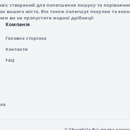
hilo
сервіс створений для полегшення пошуку та порівняння
х вашого міста. Він також полегшує покупки та еко
ами ви не пропустите жодної дрібниці!
Компанія
Головна сторінка
Контакти
FAQ
ка
© Shurshilo Всі права захи