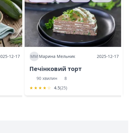
2025-12-17
ММ
Марина Мельник
2025-12-17
М
Печінковий торт
К
90 хвилин
8
★
★
★
★
☆
4.5
(25)
★