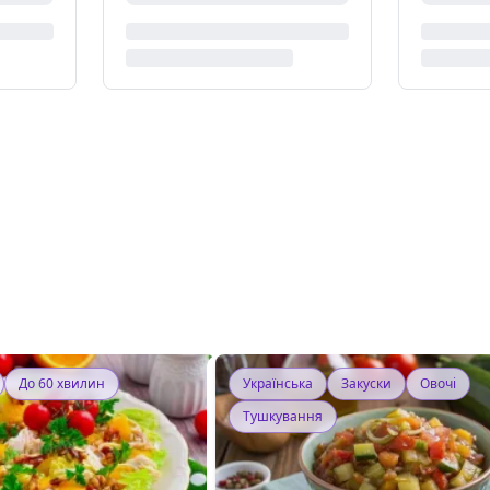
До 60 хвилин
Українська
Закуски
Овочі
Тушкування