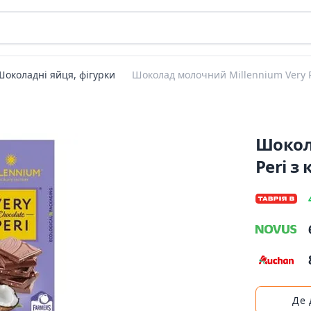
Шоколадні яйця, фігурки
Шоколад молочний Millennium Very P
Шокол
Peri з
Де