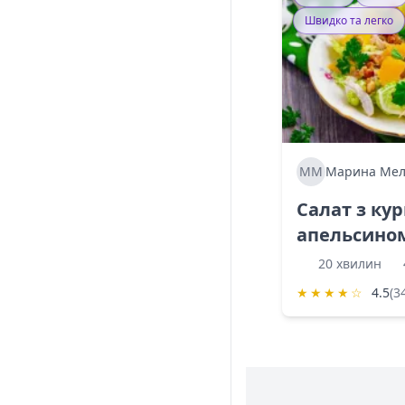
Швидко та легко
ММ
Марина Мел
Салат з ку
апельсино
20 хвилин
★
★
★
★
☆
4.5
(3
Інформація про 