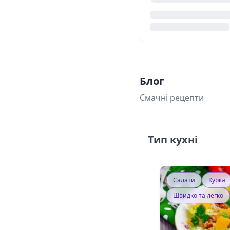
Блог
Смачні рецепти
Тип кухні
Салати
Курка
Швидко та легко