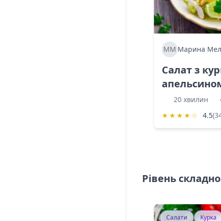
ММ
Марина Мел
Салат з ку
апельсино
20 хвилин
★
★
★
★
☆
4.5
(3
Рівень складно
Салати
Курка