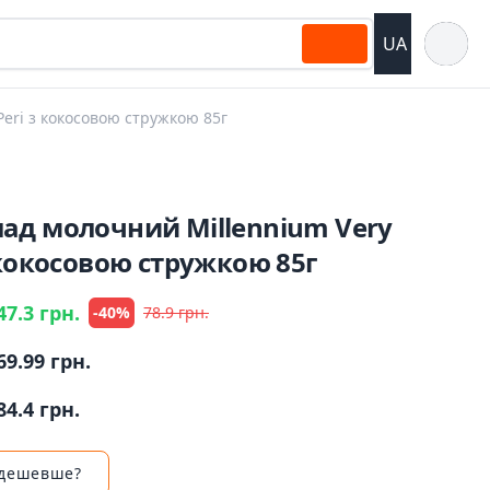
Відкрит
UA
eri з кокосовою стружкою 85г
ад молочний Millennium Very
 кокосовою стружкою 85г
47.3 грн.
-40%
78.9 грн.
69.99 грн.
84.4 грн.
 дешевше?