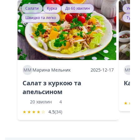
Салати
Курка
До 60 хвилин
Україн
Швидко та легко
Тушку
ММ
Марина Мельник
2025-12-17
ММ
Ма
Салат з куркою та
Каба
апельсином
60 
20 хвилин
4
★
★
★
★
★
★
★
☆
4.5
(34)