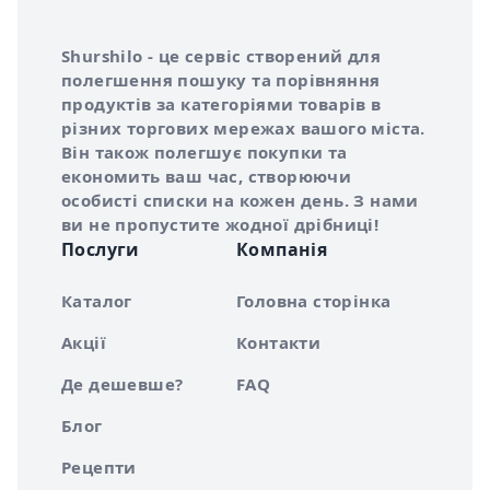
Інформація про Shurshilo та корисні посилання
Про сервіс Shurshilo
Shurshilo - це сервіс створений для
полегшення пошуку та порівняння
продуктів за категоріями товарів в
різних торгових мережах вашого міста.
Він також полегшує покупки та
економить ваш час, створюючи
особисті списки на кожен день. З нами
ви не пропустите жодної дрібниці!
Послуги
Компанія
Каталог
Головна сторінка
Акції
Контакти
Де дешевше?
FAQ
Блог
Рецепти