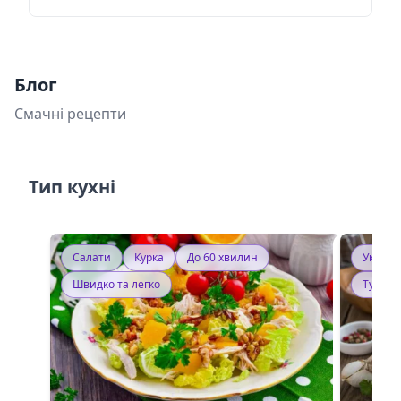
Блог
Смачні рецепти
Тип кухні
Салати
Курка
До 60 хвилин
Україн
Швидко та легко
Тушку