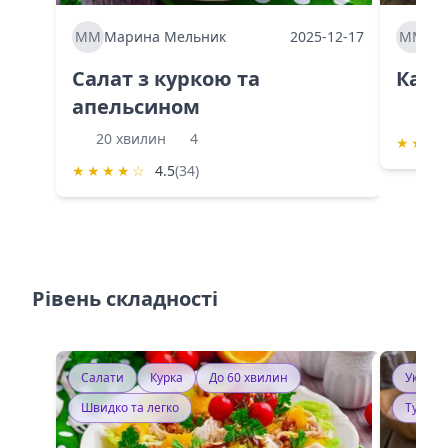
ММ
Марина Мельник
2025-12-17
ММ
Ма
Салат з куркою та
Каба
апельсином
60 
20 хвилин
4
★
★
★
★
★
★
★
☆
4.5
(34)
Рівень складності
Салати
Курка
До 60 хвилин
Україн
Швидко та легко
Тушку