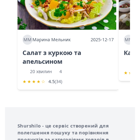
ММ
Марина Мельник
2025-12-17
ММ
Ма
Салат з куркою та
Каба
апельсином
60 
20 хвилин
4
★
★
★
★
★
★
★
☆
4.5
(34)
Інформація про Shurshilo та корисні посилання
Про сервіс Shurshilo
Shurshilo - це сервіс створений для
полегшення пошуку та порівняння
продуктів за категоріями товарів в