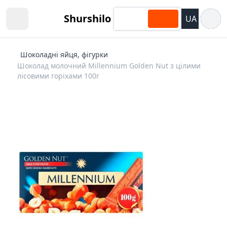
Відкри
Shurshilo
UA
Open sidebar
Шоколадні яйця, фігурки
Шоколад молочний Millennium Golden Nut з цілими
лісовими горіхами 100г