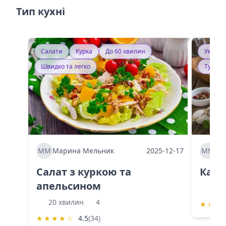
Тип кухні
Салати
Курка
До 60 хвилин
Україн
Швидко та легко
Тушку
ММ
Марина Мельник
2025-12-17
ММ
Ма
Салат з куркою та
Каба
апельсином
60 
20 хвилин
4
★
★
★
★
★
★
★
☆
4.5
(34)