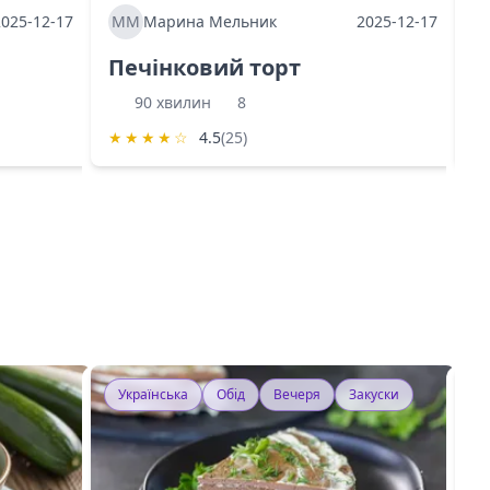
2025-12-17
ММ
Марина Мельник
2025-12-17
М
Печінковий торт
К
90 хвилин
8
★
★
★
★
☆
4.5
(25)
★
Українська
Обід
Вечеря
Закуски
У