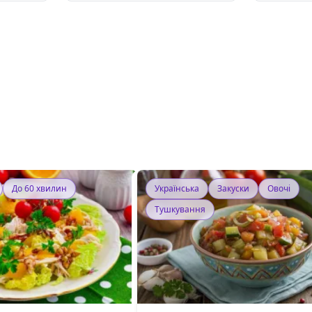
До 60 хвилин
Українська
Закуски
Овочі
Тушкування