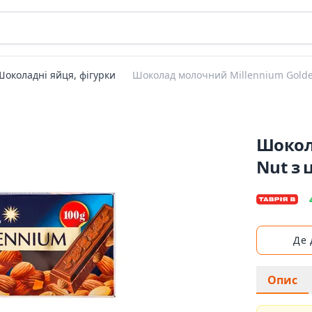
Шоколадні яйця, фігурки
Шоколад молочний Millennium Golden
Шокол
Nut з 
Де
Опис