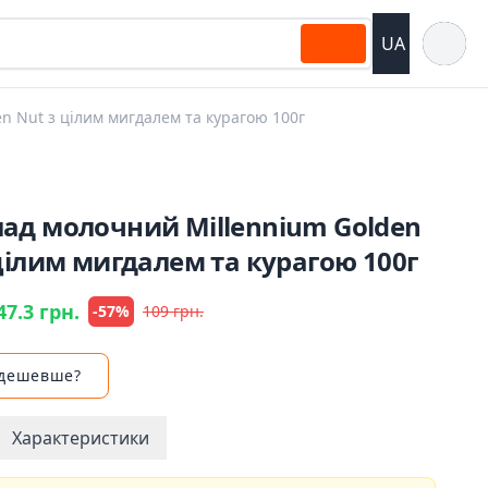
Відкрит
UA
 Nut з цілим мигдалем та курагою 100г
ад молочний Millennium Golden
цілим мигдалем та курагою 100г
47.3 грн.
-57%
109 грн.
 дешевше?
Характеристики