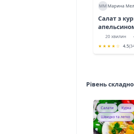
ММ
Марина Мел
Салат з ку
апельсино
20 хвилин
★
★
★
★
☆
4.5
(3
Рівень складно
Салати
Курка
Швидко та легко