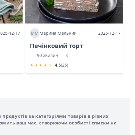
2025-12-17
ММ
Марина Мельник
2025-12-17
М
Печінковий торт
К
90 хвилин
8
★
★
★
★
☆
4.5
(25)
★
 продуктів за категоріями товарів в різних
номить ваш час, створюючи особисті списки на