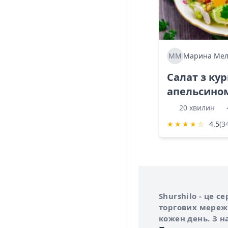
ММ
Марина Мел
Салат з ку
апельсино
20 хвилин
★
★
★
★
☆
4.5
(3
Інформація про 
Про сервіс Shurs
Shurshilo - це 
торгових мережа
кожен день. З н