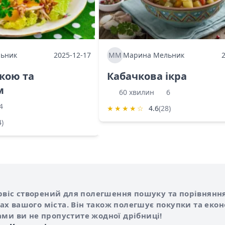
ьник
2025-12-17
ММ
Марина Мельник
ркою та
Кабачкова ікра
м
60 хвилин
6
4
★
★
★
★
☆
4.6
(28)
4)
Shurshilo та корисні посилання
hilo
сервіс створений для полегшення пошуку та порівняння
х вашого міста. Він також полегшує покупки та еко
ами ви не пропустите жодної дрібниці!