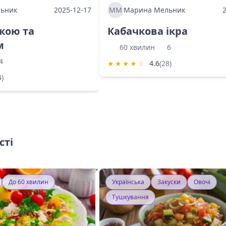
ьник
2025-12-17
ММ
Марина Мельник
ркою та
Кабачкова ікра
м
60 хвилин
6
4
★
★
★
★
☆
4.6
(28)
4)
сті
До 60 хвилин
Українська
Закуски
Овочі
Тушкування