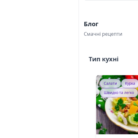
Блог
Смачні рецепти
Тип кухні
Салати
Курка
Швидко та легко