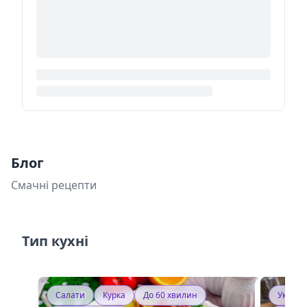
Блог
Смачні рецепти
Тип кухні
Салати
Курка
До 60 хвилин
Україн