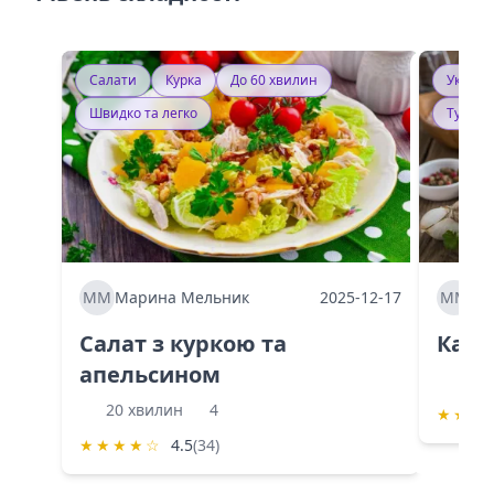
Салати
Курка
До 60 хвилин
Україн
Швидко та легко
Тушку
ММ
Марина Мельник
2025-12-17
ММ
Ма
Салат з куркою та
Каба
апельсином
60 
20 хвилин
4
★
★
★
★
★
★
★
☆
4.5
(34)