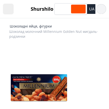
Відкри
Shurshilo
UA
Open sidebar
Шоколадні яйця, фігурки
Шоколад молочний Millennium Golden Nut мигдаль-
родзинки