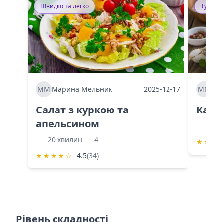
Швидко та легко
Тушку
ММ
Марина Мельник
2025-12-17
ММ
Ма
Салат з куркою та
Каба
апельсином
60 
20 хвилин
4
★
★
★
★
★
★
★
☆
4.5
(34)
Рівень складності