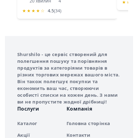
20 хвилин
4
★
★
★
★
★
★
★
☆
4.5
(34)
Інформація про Shurshilo та корисні посилання
Про сервіс Shurshilo
Shurshilo - це сервіс створений для
полегшення пошуку та порівняння
продуктів за категоріями товарів в
різних торгових мережах вашого міста.
Він також полегшує покупки та
економить ваш час, створюючи
особисті списки на кожен день. З нами
ви не пропустите жодної дрібниці!
Послуги
Компанія
Каталог
Головна сторінка
Акції
Контакти