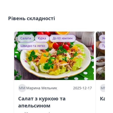
Рівень складності
Салати
Курка
До 60 хвилин
Україн
Швидко та легко
Тушку
ММ
Марина Мельник
2025-12-17
ММ
Ма
Салат з куркою та
Каба
апельсином
60 