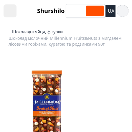
Відкри
Shurshilo
UA
Open sidebar
Шоколадні яйця, фігурки
Шоколад молочний Millennium Fruits&Nuts з мигдалем,
лісовими горіхами, курагою та родзинками 90г