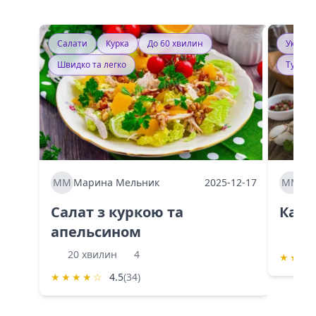
Салати
Курка
До 60 хвилин
Україн
Швидко та легко
Тушку
ММ
Марина Мельник
2025-12-17
ММ
Ма
Салат з куркою та
Каба
апельсином
60 
20 хвилин
4
★
★
★
★
★
★
★
☆
4.5
(34)