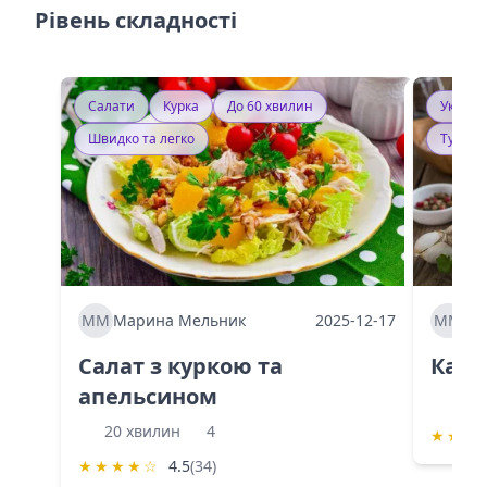
Рівень складності
Салати
Курка
До 60 хвилин
Україн
Швидко та легко
Тушку
ММ
Марина Мельник
2025-12-17
ММ
Ма
Салат з куркою та
Каба
апельсином
60 
20 хвилин
4
★
★
★
★
★
★
★
☆
4.5
(34)