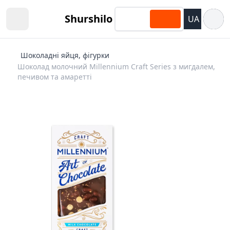
Відкри
Shurshilo
UA
Open sidebar
Шоколадні яйця, фігурки
Шоколад молочний Millennium Craft Series з мигдалем,
печивом та амаретті