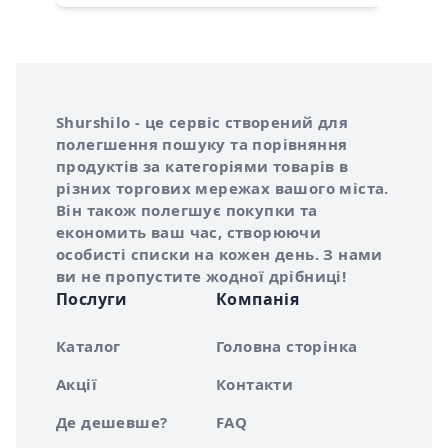
Інформація про Shurshilo та корисні посилання
Про сервіс Shurshilo
Shurshilo - це сервіс створений для
полегшення пошуку та порівняння
продуктів за категоріями товарів в
різних торгових мережах вашого міста.
Він також полегшує покупки та
економить ваш час, створюючи
особисті списки на кожен день. З нами
ви не пропустите жодної дрібниці!
Послуги
Компанія
Каталог
Головна сторінка
Акції
Контакти
Де дешевше?
FAQ