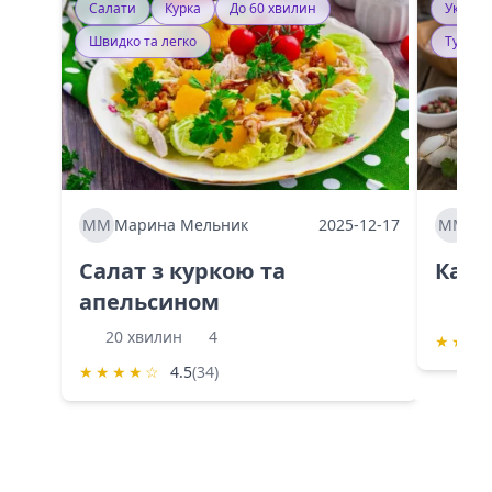
Салати
Курка
До 60 хвилин
Україн
Швидко та легко
Тушку
ММ
Марина Мельник
2025-12-17
ММ
Ма
Салат з куркою та
Каба
апельсином
60 
20 хвилин
4
★
★
★
★
★
★
★
☆
4.5
(34)