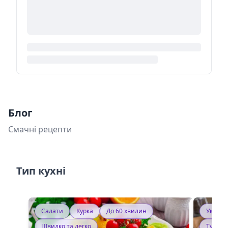
Блог
Смачні рецепти
Тип кухні
Салати
Курка
До 60 хвилин
Україн
Швидко та легко
Тушку