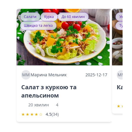
Салати
Курка
До 60 хвилин
Україн
Швидко та легко
Тушку
ММ
Марина Мельник
2025-12-17
ММ
Ма
Салат з куркою та
Каба
апельсином
60 
20 хвилин
4
★
★
★
★
★
★
★
☆
4.5
(34)