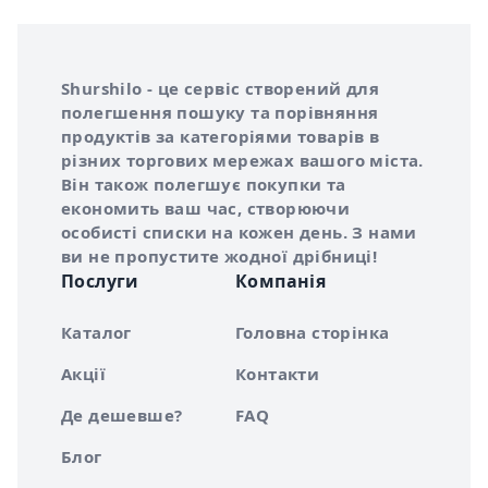
Інформація про Shurshilo та корисні посилання
Про сервіс Shurshilo
Shurshilo - це сервіс створений для
полегшення пошуку та порівняння
продуктів за категоріями товарів в
різних торгових мережах вашого міста.
Він також полегшує покупки та
економить ваш час, створюючи
особисті списки на кожен день. З нами
ви не пропустите жодної дрібниці!
Послуги
Компанія
Каталог
Головна сторінка
Акції
Контакти
Де дешевше?
FAQ
Блог