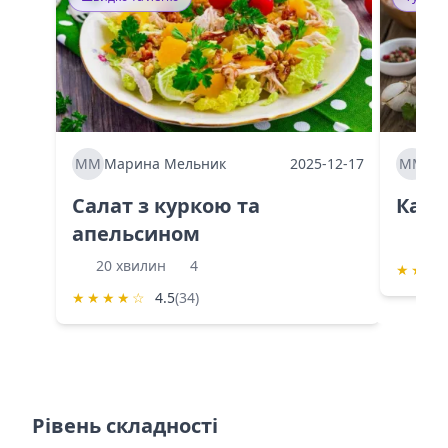
ММ
Марина Мельник
2025-12-17
ММ
Ма
Салат з куркою та
Каба
апельсином
60 
20 хвилин
4
★
★
★
★
★
★
★
☆
4.5
(34)
Рівень складності