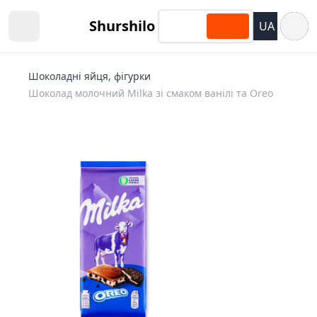
Відкри
Shurshilo
UA
Open sidebar
Шоколадні яйця, фігурки
Шоколад молочний Milka зі смаком ванілі та Oreo